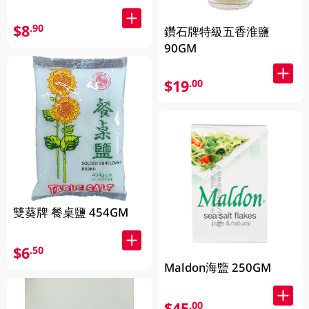
$8
.90
鑽石牌特級五香淮鹽
90GM
$19
.00
雙葵牌 餐桌鹽 454GM
$6
.50
Maldon海盬 250GM
$45
.00