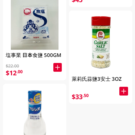
塩事業 日本食鹽 500GM
$22.00
$12
.00
萊莉氏蒜鹽3安士 3OZ
$33
.50