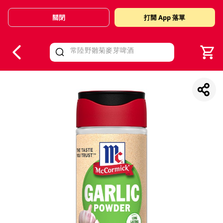
關閉
打開 App 落單
V
alid Until 30 June 2026