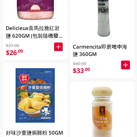
Delicieux喜馬拉雅紅岩
鹽 620GM (包裝隨機發
放)
$37.00
Carmencita即磨地中海
$26
.00
鹽 360GM
$40.00
$33
.00
好味沙薑鹽焗雞粉 50GM