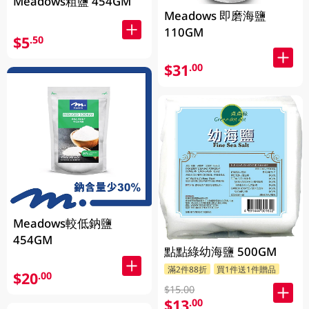
Meadows粗鹽 454GM
Meadows 即磨海鹽
110GM
$5
.50
$31
.00
Meadows較低鈉鹽
454GM
點點綠幼海鹽 500GM
滿2件88折
買1件送1件贈品
$20
.00
$15.00
$13
.00