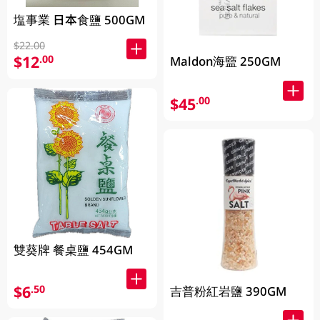
塩事業 日本食鹽 500GM
$22.00
$12
.00
Maldon海盬 250GM
$45
.00
雙葵牌 餐桌鹽 454GM
$6
.50
吉普粉紅岩鹽 390GM