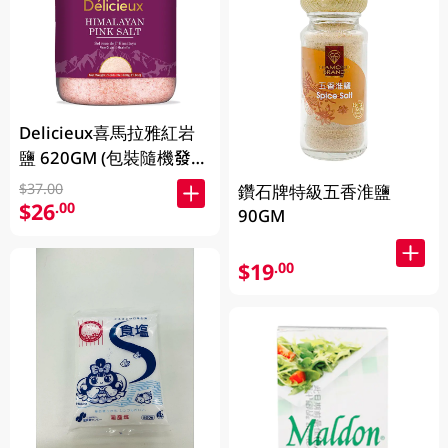
Delicieux喜馬拉雅紅岩
鹽 620GM (包裝隨機發
放)
$37.00
鑽石牌特級五香淮鹽
$26
.00
90GM
$19
.00