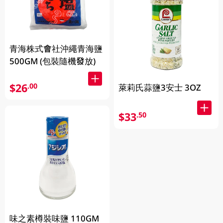
青海株式會社沖繩青海鹽
500GM (包裝隨機發放)
$26
.00
萊莉氏蒜鹽3安士 3OZ
$33
.50
味之素樽裝味鹽 110GM