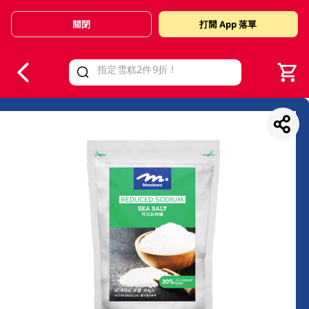
關閉
打開 App 落單
V
alid Until 30 June 2026