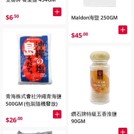
$6
.50
Maldon海盬 250GM
$45
.00
青海株式會社沖繩青海鹽
500GM (包裝隨機發放)
鑽石牌特級五香淮鹽
$26
.00
90GM