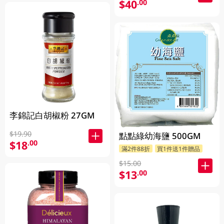
$40
.00
李錦記白胡椒粉 27GM
$19.90
點點綠幼海鹽 500GM
$18
.00
滿2件88折
買1件送1件贈品
$15.00
$13
.00