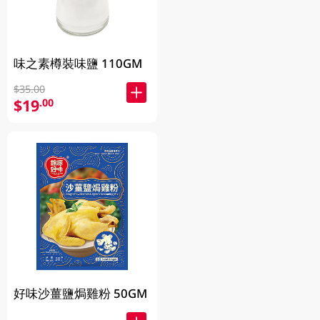
味之素樽裝味鹽 110GM
$35.00
$19
.00
好味沙薑鹽焗雞粉 50GM