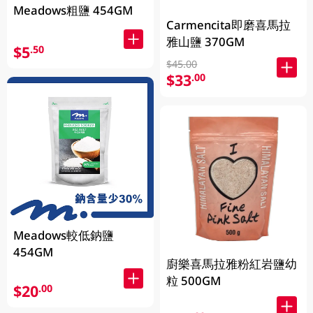
Meadows粗鹽 454GM
Carmencita即磨喜馬拉
雅山鹽 370GM
$5
.50
$45.00
$33
.00
Meadows較低鈉鹽
454GM
廚樂喜馬拉雅粉紅岩鹽幼
粒 500GM
$20
.00