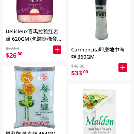
Delicieux喜馬拉雅紅岩
鹽 620GM (包裝隨機發
放)
$37.00
Carmencita即磨地中海
$26
.00
鹽 360GM
$40.00
$33
.00
雙葵牌 餐桌鹽 454GM