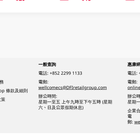
一般查詢
惠康
電話:
+852 2299 1133
電話:
務
電郵:
電郵:
wellcomecs@DFIretailgroup.com
onlin
App 條款及細則
辦公時間:
辦公時
政策
星期一至五 上午九時至下午五時 (星期
星期一
六、日及公眾假期休息)
企業
電
郵:
we