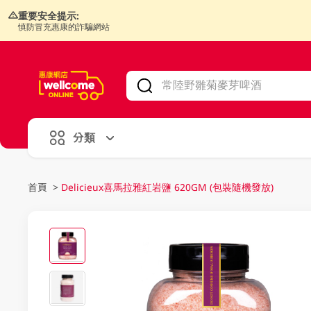
重要安全提示:
慎防冒充惠康的詐騙網站
V
alid Until 30 June 2026
分類
首頁
>
Delicieux喜馬拉雅紅岩鹽 620GM (包裝隨機發放)