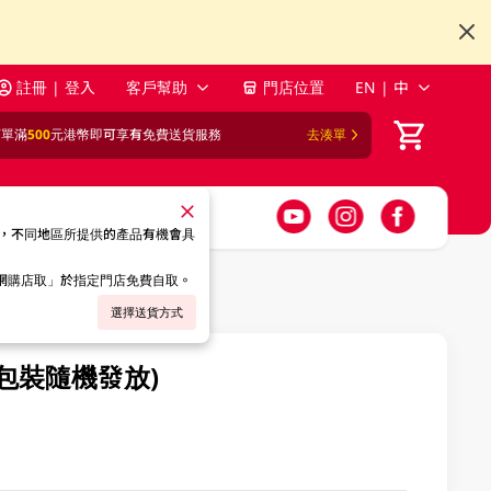
註冊 | 登入
客戶幫助
門店位置
EN | 中
訂單滿
500
元港幣即可享有免費送貨服務
去湊單
，不同地區所提供的產品有機會具
「網購店取」於指定門店免費自取。
選擇送貨方式
 (包裝隨機發放)