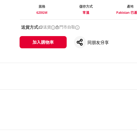
規格
儲存方式
產地
620GM
常溫
Pakistan 
送貨方式
送貨
門市自取
加入購物車
同朋友分享