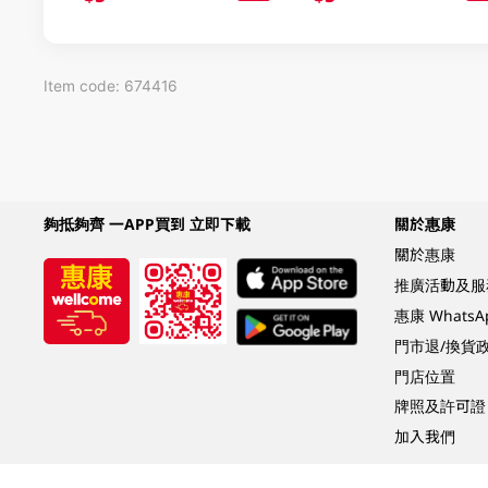
Item code: 674416
夠抵夠齊 一APP買到 立即下載
關於惠康
關於惠康
推廣活動及服
惠康 Whats
門市退/換貨
門店位置
牌照及許可證
加入我們