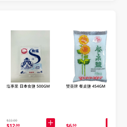
塩事業 日本食鹽 500GM
雙葵牌 餐桌鹽 454GM
$22.00
$12
$6
.00
.50