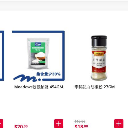
Meadows較低鈉鹽 454GM
李錦記白胡椒粉 27GM
$19.90
$20
$18
.00
.00