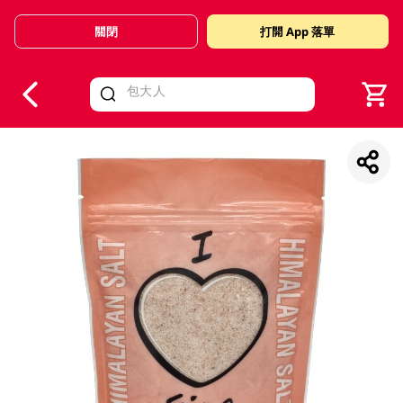
關閉
打開 App 落單
V
alid Until 30 June 2026