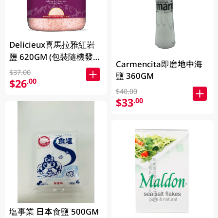
Delicieux喜馬拉雅紅岩
鹽 620GM (包裝隨機發
Carmencita即磨地中海
放)
$37.00
鹽 360GM
$26
.00
$40.00
$33
.00
塩事業 日本食鹽 500GM