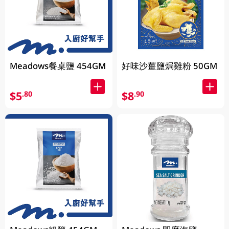
Meadows餐桌鹽 454GM
好味沙薑鹽焗雞粉 50GM
$5
$8
.80
.90