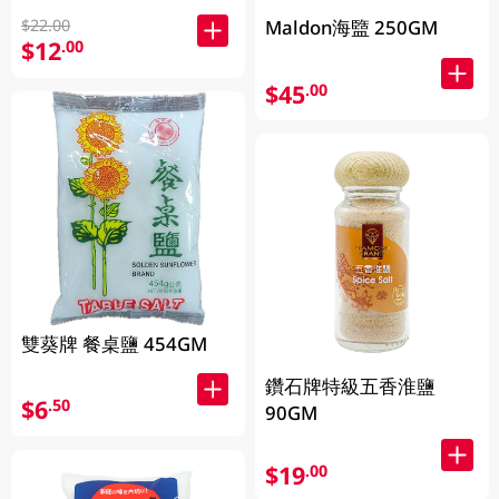
$22.00
Maldon海盬 250GM
$12
.00
$45
.00
雙葵牌 餐桌鹽 454GM
鑽石牌特級五香淮鹽
$6
.50
90GM
$19
.00