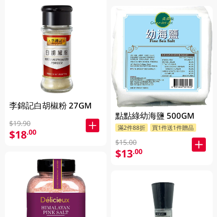
李錦記白胡椒粉 27GM
點點綠幼海鹽 500GM
$19.90
滿2件88折
買1件送1件贈品
$18
.00
$15.00
$13
.00