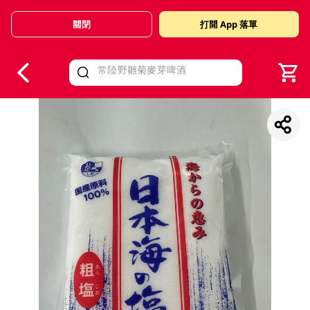
關閉
打開 App 落單
V
alid Until 30 June 2026