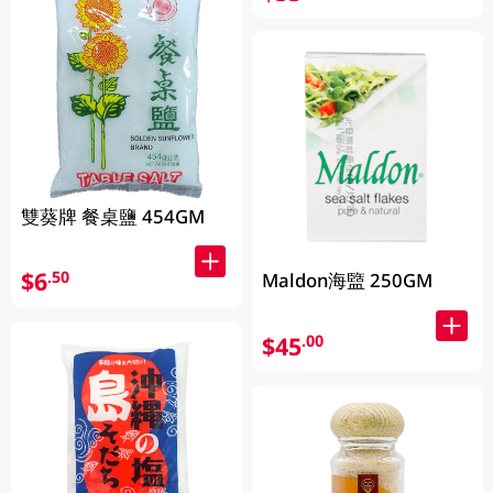
雙葵牌 餐桌鹽 454GM
$6
.50
Maldon海盬 250GM
$45
.00