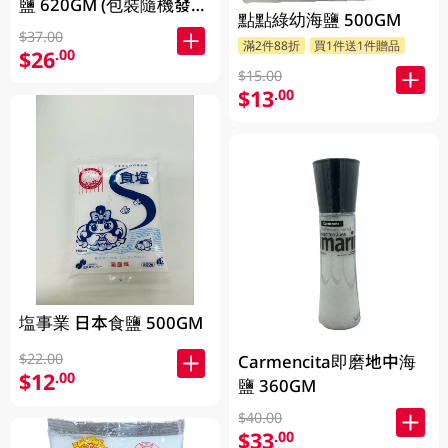
鹽 620GM (包裝隨機發
點點綠幼海鹽 500GM
放)
$37.00
滿2件88折
買1件送1件贈品
$26
.00
$15.00
$13
.00
塩事業 日本食鹽 500GM
$22.00
Carmencita即磨地中海
$12
.00
鹽 360GM
$40.00
$33
.00