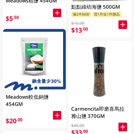
Meadows粗鹽 454GM
點點綠幼海鹽 500GM
滿2件88折
買1件送1件贈品
$5
.50
$15.00
$13
.00
Meadows較低鈉鹽
454GM
Carmencita即磨喜馬拉
雅山鹽 370GM
$20
.00
$45.00
$33
.00