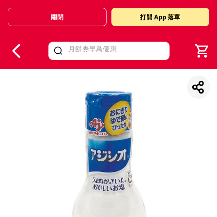
關閉
打開 App 落單
V
alid Until 30 June 2026