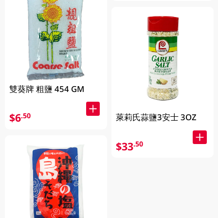
雙葵牌 粗鹽 454 GM
$6
.50
萊莉氏蒜鹽3安士 3OZ
$33
.50