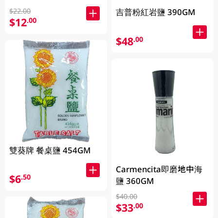
$22.00
吉普粉紅岩鹽 390GM
$12
.00
$48
.00
雙葵牌 餐桌鹽 454GM
Carmencita即磨地中海
$6
.50
鹽 360GM
$40.00
$33
.00