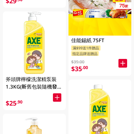
$29
佳能錫紙 75FT
滿$99送1件贈品
指定品牌送贈品
$39.00
$35
.00
斧頭牌檸檬洗潔精泵裝
1.3KG(新舊包裝隨機發
送)
$25
.90