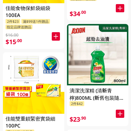
佳能食物保鮮袋細袋
$34
.00
100EA
2件$23
滿$99送1件贈品
指定品牌送贈品
$16.00
$15
.00
滴潔洗潔精 (清新青
檸)800ML (新舊包裝隨機
2件$42
發貨)
$23
.90
佳能雙重鎖緊密實袋細
100PC