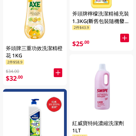
斧頭牌檸檬洗潔精補充裝
1.3KG(新舊包裝隨機發
2件$43.9
送)
$25
.00
斧頭牌三重功效洗潔精橙
花 1KG
2件$58.9
$34.00
$32
.00
紅威寶特純濃縮洗潔劑
1LT