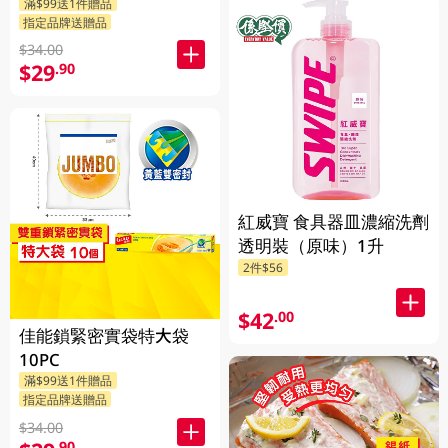
滿$99送1件贈品
指定品牌送贈品
$34.00
$29
.90
紅威寶 食具器皿濃縮洗劑
透明裝（原味）1升
2件$56
$42
.00
佳能鎖緊密實袋特大袋
10PC
滿$99送1件贈品
指定品牌送贈品
$34.00
.90