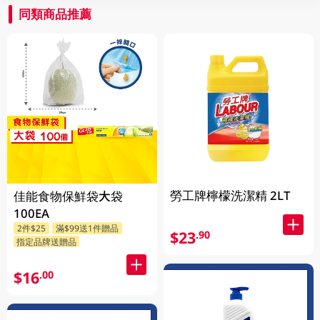
同類商品推薦
勞工牌檸檬洗潔精 2LT
佳能食物保鮮袋大袋
100EA
2件$25
滿$99送1件贈品
$23
.90
指定品牌送贈品
$16
.00