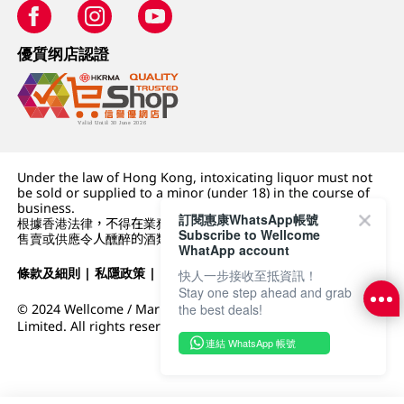
優質纲店認證
Under the law of Hong Kong, intoxicating liquor must not
be sold or supplied to a minor (under 18) in the course of
business.
訂閱惠康WhatsApp帳號
根據香港法律，不得在業務過程中，向未成年人 (18 歲以下人士)
Subscribe to Wellcome
售賣或供應令人醺醉的酒類。
WhatApp account
條款及細則
|
私隱政策
|
DFI零售集團
快人一步接收至抵資訊！
Stay one step ahead and grab
the best deals!
© 2024 Wellcome / Market Place. The Dairy Farm Company
Limited. All rights reserved.
連結 WhatsApp 帳號