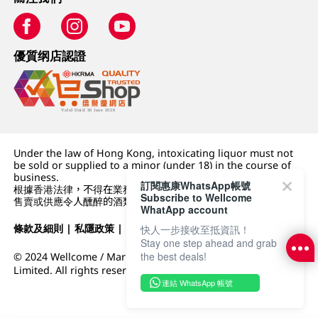
優質纲店認證
Under the law of Hong Kong, intoxicating liquor must not
be sold or supplied to a minor (under 18) in the course of
business.
訂閱惠康WhatsApp帳號
根據香港法律，不得在業務過程中，向未成年人 (18 歲以下人士)
Subscribe to Wellcome
售賣或供應令人醺醉的酒類。
WhatApp account
條款及細則
|
私隱政策
|
DFI零售集團
快人一步接收至抵資訊！
Stay one step ahead and grab
the best deals!
© 2024 Wellcome / Market Place. The Dairy Farm Company
Limited. All rights reserved.
連結 WhatsApp 帳號