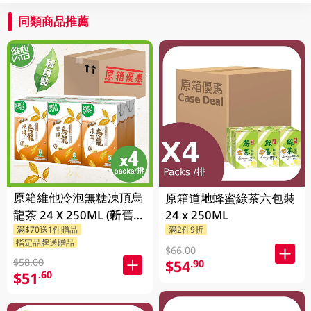
同類商品推薦
原箱維他冷泡無糖凍頂烏
原箱道地蜂蜜綠茶六包裝
龍茶 24 X 250ML (新舊包
24 x 250ML
滿$70送1件贈品
滿2件9折
裝隨機發貨)
指定品牌送贈品
$66.00
$58.00
$54
.90
$51
.60