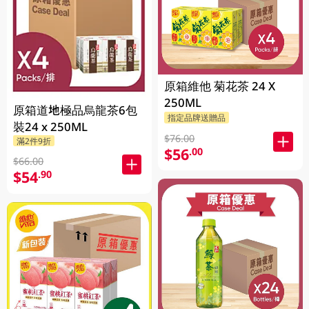
原箱維他 菊花茶 24 X
250ML
原箱道地極品烏龍茶6包
指定品牌送贈品
裝24 x 250ML
$76.00
滿2件9折
$56
.00
$66.00
$54
.90