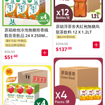
原箱淳茶舍大紅袍無糖烏
原箱維他冷泡無糖焙香鐵
龍茶飲料 12 X 1.2LT
觀音茶飲品 24 X 250ML
滿$299享89折
滿$70送1件贈品
(新舊包裝隨機發貨)
$204.00
指定品牌送贈品
$137
.00
$58.00
$51
.60