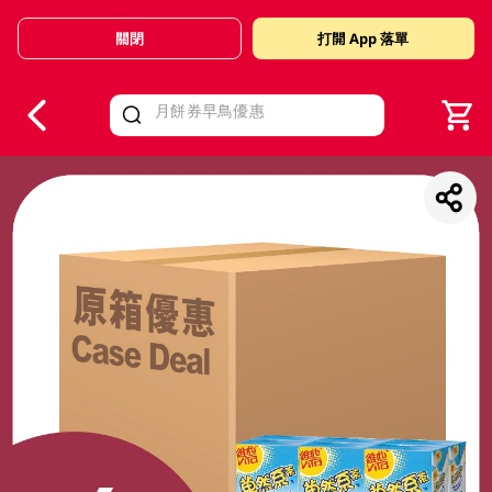
關閉
打開 App 落單
V
alid Until 30 June 2026