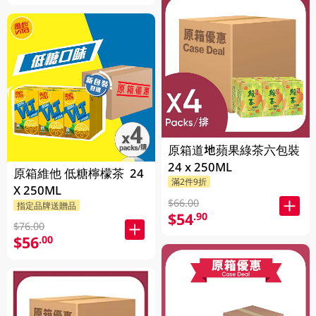
原箱道地蘋果綠茶六包裝
24 x 250ML
原箱維他 低糖檸檬茶 24
滿2件9折
X 250ML
$66.00
指定品牌送贈品
$54
.90
$76.00
$56
.00