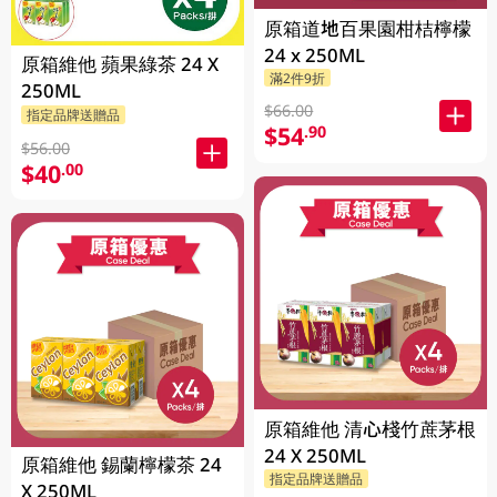
原箱道地百果園柑桔檸檬
24 x 250ML
原箱維他 蘋果綠茶 24 X
滿2件9折
250ML
$66.00
指定品牌送贈品
$54
.90
$56.00
$40
.00
原箱維他 清心棧竹蔗茅根
24 X 250ML
原箱維他 錫蘭檸檬茶 24
指定品牌送贈品
X 250ML