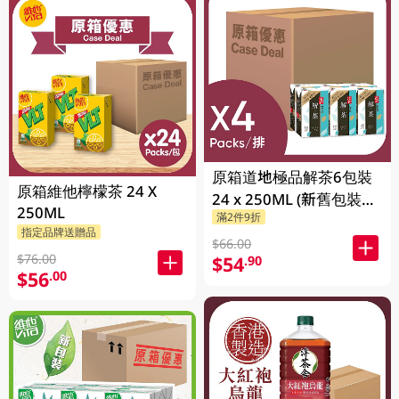
原箱道地極品解茶6包裝
原箱維他檸檬茶 24 X
24 x 250ML (新舊包裝隨
250ML
滿2件9折
機發貨)
指定品牌送贈品
$66.00
$76.00
$54
.90
$56
.00