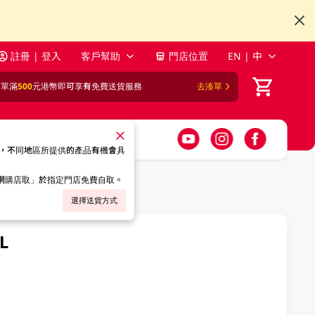
註冊 | 登入
客戶幫助
門店位置
EN | 中
訂單滿
500
元港幣即可享有免費送貨服務
去湊單
，不同地區所提供的產品有機會具
「網購店取」於指定門店免費自取。
選擇送貨方式
L