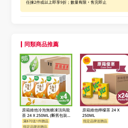
任揀2件或以上即享9折；數量有限，售完即止
同類商品推薦
原箱維他冷泡無糖凍頂烏龍
原箱維他檸檬茶 24 X
茶 24 X 250ML (新舊包裝隨
250ML
機發貨)
滿$70送1件贈品
指定品牌送贈品
指定品牌送贈品