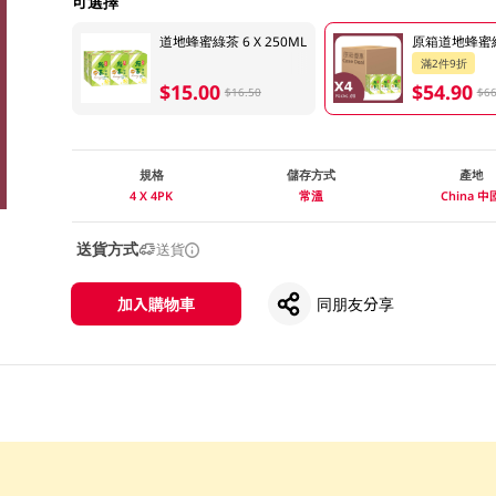
可選擇
道地蜂蜜綠茶 6 X 250ML
原箱道地蜂蜜綠茶
滿2件9折
$15.00
$54.90
$16.50
$66
規格
儲存方式
產地
4 X 4PK
常溫
China 中
送貨方式
送貨
加入購物車
同朋友分享