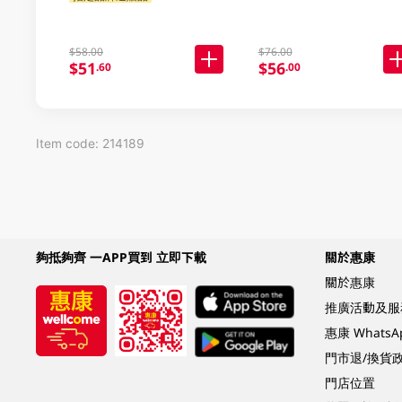
$58.00
$76.00
$51
$56
.60
.00
Item code: 214189
夠抵夠齊 一APP買到 立即下載
關於惠康
關於惠康
推廣活動及服
惠康 Whats
門市退/換貨
門店位置