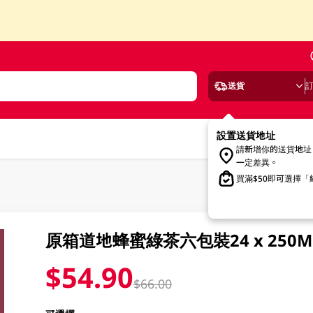
送貨
設置送貨地址
請新增你的送貨地址
一定差異。
買滿$50即可選擇
原箱道地蜂蜜綠茶六包裝24 x 250M
$54.90
$66.00