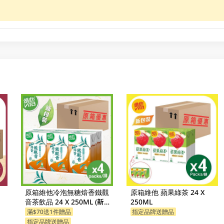
原箱維他冷泡無糖焙香鐵觀
原箱維他 蘋果綠茶 24 X
音茶飲品 24 X 250ML (新舊
250ML
包裝隨機發貨)
滿$70送1件贈品
指定品牌送贈品
指定品牌送贈品