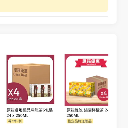
原箱道地極品烏龍茶6包裝
原箱維他 錫蘭檸檬茶 24 X
24 x 250ML
250ML
滿2件9折
指定品牌送贈品