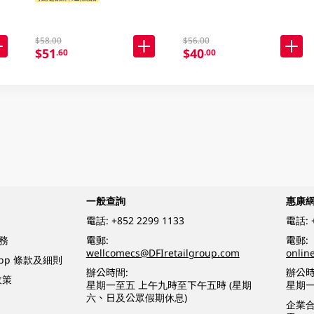
$58.00
$56.00
$51
$40
.60
.00
一般查詢
惠康
電話:
+852 2299 1133
電話:
務
電郵:
電郵:
wellcomecs@DFIretailgroup.com
onlin
App 條款及細則
辦公時間:
辦公時
政策
星期一至五 上午九時至下午五時 (星期
星期一
六、日及公眾假期休息)
企業