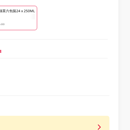
六包裝24 x 250ML
.00
國