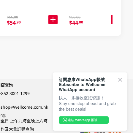
$66.00
$56.00
$54
$44
.90
.00
訂閱惠康WhatsApp帳號
Subscribe to Wellcome
網店查詢
付款方式
WhatApp account
+852 3001 1299
快人一步接收至抵資訊！
Stay one step ahead and grab
關注我們
eshop@wellcome.com.hk
the best deals!
間:
至日 上午九時至晚上六時
連結 WhatsApp 帳號
優質纲店認證
合作及大量訂購查詢