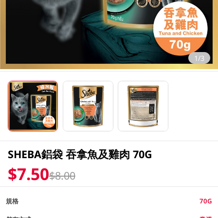
1/3
SHEBA鋁袋 吞拿魚及雞肉 70G
$7.50
$8.00
規格
70G