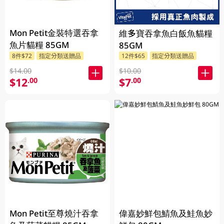
Mon Petit金裝特選吞拿
維多寶吞拿魚白飯魚貓糧
魚片貓糧 85GM
85GM
8件$72
指定分類送贈品
12件$65
指定分類送贈品
$14.00
$10.00
$12
$7
.00
.00
Mon Petit至尊燒汁吞拿
偉嘉妙鮮包鯖魚及鮭魚妙