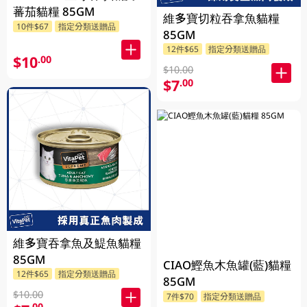
蕃茄貓糧 85GM
維多寶切粒吞拿魚貓糧
10件$67
指定分類送贈品
85GM
12件$65
指定分類送贈品
$10
.00
$10.00
$7
.00
維多寶吞拿魚及鯷魚貓糧
85GM
CIAO鰹魚木魚罐(藍)貓糧
12件$65
指定分類送贈品
85GM
$10.00
7件$70
指定分類送贈品
.00