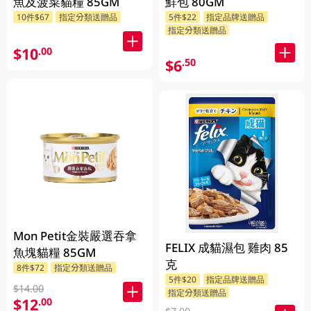
魚及菠菜貓糧 85GM
鮮包 80GM
10件$67
指定分類送贈品
5件$22
指定品牌送贈品
指定分類送贈品
$10
.00
$6
.50
Mon Petit金裝嚴選吞拿
FELIX 成貓濕包 雞肉 85
魚塊貓糧 85GM
克
8件$72
指定分類送贈品
5件$20
指定品牌送贈品
$14.00
指定分類送贈品
$12
.00