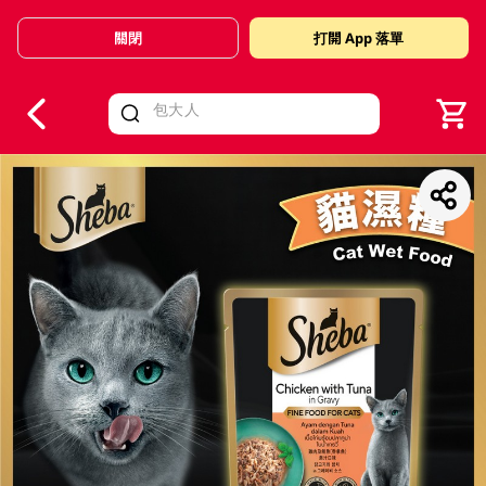
關閉
打開 App 落單
V
alid Until 30 June 2026