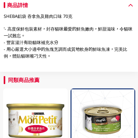
商品詳情
SHEBA鋁袋 吞拿魚及雞肉口味 70克
'- 高度保鮮包裝素材，封存貓咪最愛的鮮魚嫩肉，鮮甜滋味，令貓咪
一試難忘。
- 豐富湯汁有助貓咪補充水分
- 用心嚴選大小適中的魚塊烹調而成質地軟身的鮮味魚凍，完美比
例，體貼貓咪嘴刁天性。
同類商品推薦