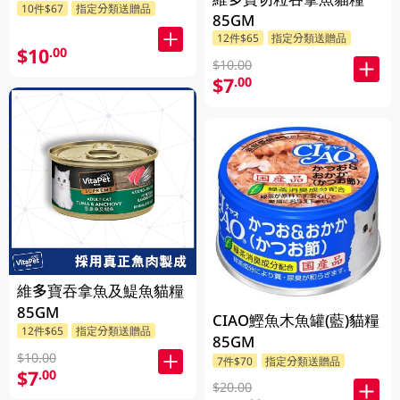
10件$67
指定分類送贈品
85GM
12件$65
指定分類送贈品
$10
.00
$10.00
$7
.00
維多寶吞拿魚及鯷魚貓糧
85GM
CIAO鰹魚木魚罐(藍)貓糧
12件$65
指定分類送贈品
85GM
$10.00
7件$70
指定分類送贈品
$7
.00
$20.00