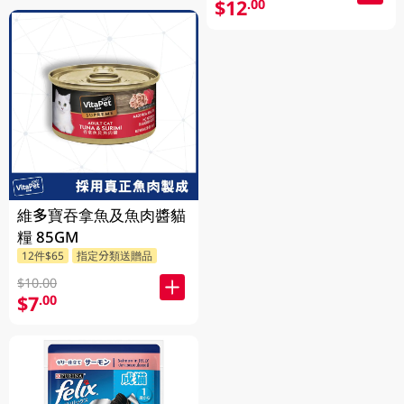
$12
.00
維多寶吞拿魚及魚肉醬貓
糧 85GM
12件$65
指定分類送贈品
$10.00
$7
.00