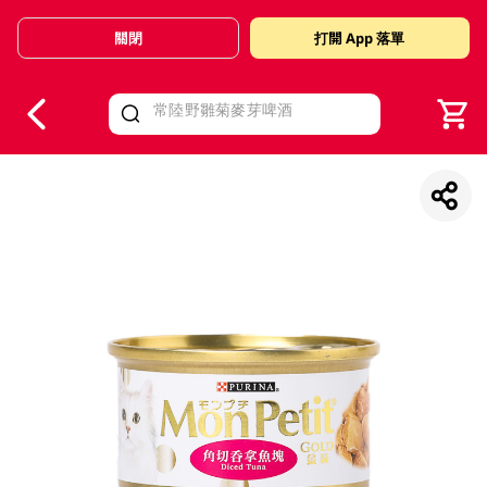
關閉
打開 App 落單
V
alid Until 30 June 2026