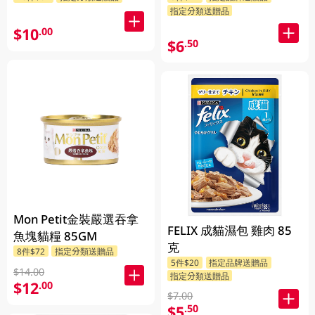
指定分類送贈品
$10
.00
$6
.50
Mon Petit金裝嚴選吞拿
FELIX 成貓濕包 雞肉 85
魚塊貓糧 85GM
克
8件$72
指定分類送贈品
5件$20
指定品牌送贈品
$14.00
指定分類送贈品
$12
.00
$7.00
$5
.50