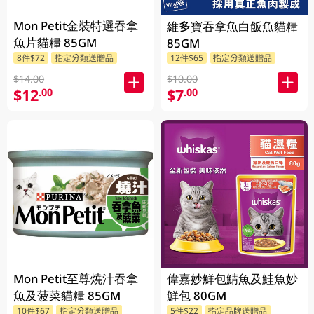
Mon Petit金裝特選吞拿
維多寶吞拿魚白飯魚貓糧
魚片貓糧 85GM
85GM
8件$72
指定分類送贈品
12件$65
指定分類送贈品
$14.00
$10.00
$12
$7
.00
.00
Mon Petit至尊燒汁吞拿
偉嘉妙鮮包鯖魚及鮭魚妙
魚及菠菜貓糧 85GM
鮮包 80GM
10件$67
指定分類送贈品
5件$22
指定品牌送贈品