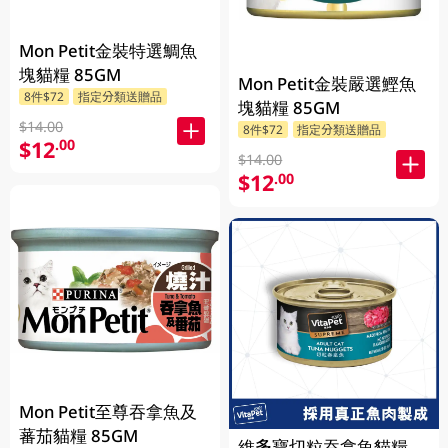
Mon Petit金裝特選鯛魚
塊貓糧 85GM
Mon Petit金裝嚴選鰹魚
8件$72
指定分類送贈品
塊貓糧 85GM
$14.00
8件$72
指定分類送贈品
$12
.00
$14.00
$12
.00
Mon Petit至尊吞拿魚及
蕃茄貓糧 85GM
維多寶切粒吞拿魚貓糧