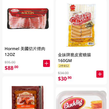
Hormel 美國切片煙肉
12OZ
金妹牌脆皮蜜糖腸
160GM
$95.00
2件$52
$88
.00
$34.00
$30
.90