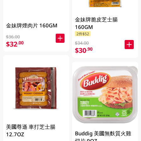
金妹牌脆皮芝士腸
金妹牌煙肉片 160GM
160GM
2件$52
$36.00
$32
.00
$34.00
$30
.90
美國尊遜 車打芝士腸
Buddig 美國無麩質火雞
12.7OZ
切片 9OZ