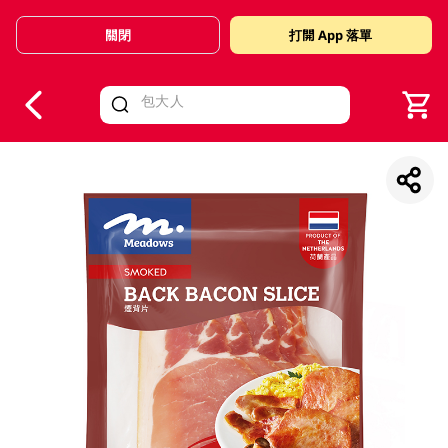
關閉
打開 App 落單
V
alid Until 30 June 2026