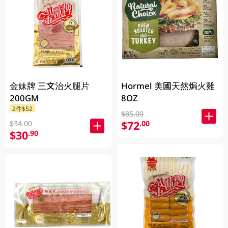
金妹牌 三文治火腿片
Hormel 美國天然焗火雞
200GM
8OZ
2件$52
$85.00
$72
.00
$34.00
$30
.90