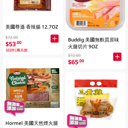
美國尊遜 香辣腸 12.7OZ
$72.00
Buddig 美國無麩質原味
$53
.00
火腿切片 9OZ
頭3件|新人價
$72.00
$65
.00
Hormel 美國天然煙火腿