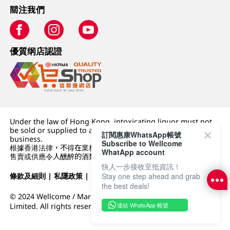
關注我們
優質纲店認證
Under the law of Hong Kong, intoxicating liquor must not
be sold or supplied to a minor (under 18) in the course of
訂閱惠康WhatsApp帳號
business.
Subscribe to Wellcome
根據香港法律，不得在業務過程中，向未成年人 (18 歲以下人士)
WhatApp account
售賣或供應令人醺醉的酒類。
快人一步接收至抵資訊！
Stay one step ahead and grab
條款及細則
|
私隱政策
|
DFI零售集團
the best deals!
© 2024 Wellcome / Market Place. The Dairy Farm Company
連結 WhatsApp 帳號
Limited. All rights reserved.