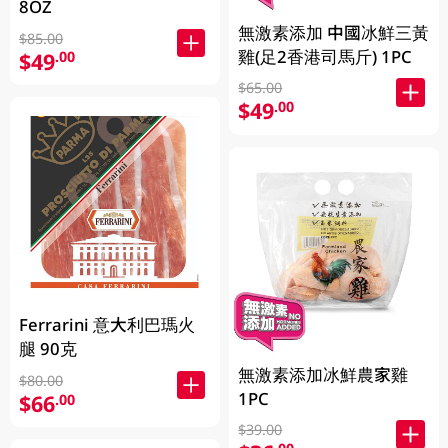
8OZ
無激素添加 中國冰鮮三黃
$85.00
雞(足2香港司馬斤) 1PC
$49
.00
$65.00
$49
.00
Ferrarini 意大利巴瑪火
腿 90克
無激素添加冰鮮農家雞
$80.00
1PC
$66
.00
$39.00