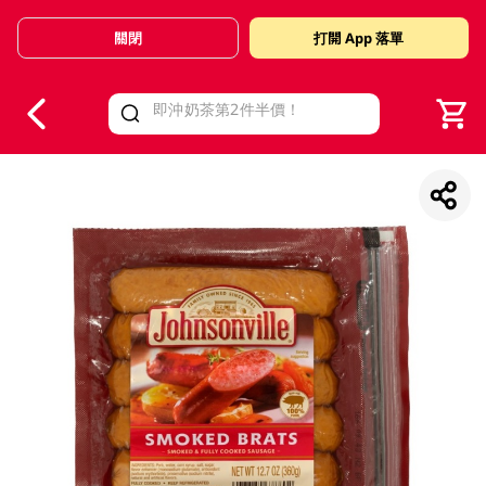
關閉
打開 App 落單
V
alid Until 30 June 2026