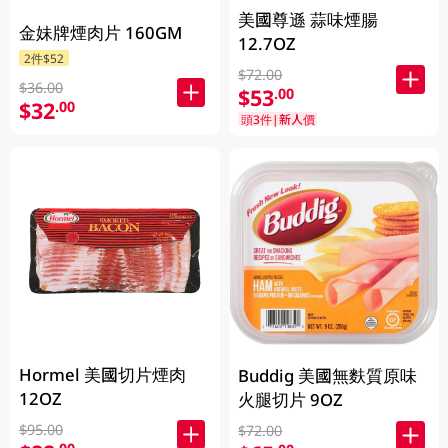
美國尊遜 蒜味煙腸
金妹牌煙肉片 160GM
12.7OZ
2件$52
$72.00
$36.00
$53
.00
$32
.00
頭3件|新人價
Hormel 美國切片煙肉
Buddig 美國無麩質原味
12OZ
火腿切片 9OZ
$95.00
$72.00