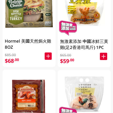
Hormel 美國天然焗火雞
無激素添加 中國冰鮮三黃
8OZ
雞(足2香港司馬斤) 1PC
$85.00
$65.00
$68
.00
$59
.00