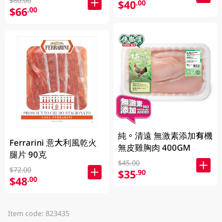
$80.00
$40
.00
$66
.00
純。清遠 無激素添加有機
Ferrarini 意大利風乾火
無皮雞胸肉 400GM
腿片 90克
$45.00
$72.00
$35
.90
$48
.00
Item code: 823435