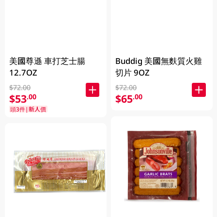
美國尊遜 車打芝士腸
Buddig 美國無麩質火雞
12.7OZ
切片 9OZ
$72.00
$72.00
$53
$65
.00
.00
頭3件|新人價