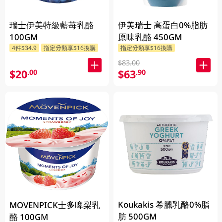
瑞士伊美特級藍苺乳酪
伊美瑞士 高蛋白0%脂肪
100GM
原味乳酪 450GM
4件$34.9
指定分類享$16換購
指定分類享$16換購
$83.00
$20
$63
.00
.90
Koukakis 希臘乳酪0%脂
MOVENPICK士多啤梨乳
肪 500GM
酪 100GM