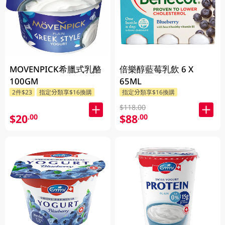
MOVENPICK希臘式乳酪
倍樂醇藍莓乳飲 6 X
100GM
65ML
2件$23
指定分類享$16換購
指定分類享$16換購
$118.00
$20
$88
.00
.00