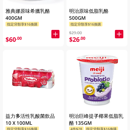
雅典娜原味希臘乳酪
明治原味低脂乳酪
400GM
500GM
指定分類享$16換購
指定分類享$16換購
$29.00
$60
$26
.00
.00
益力多活性乳酸菌飲品
明治巨峰提子椰果低脂乳
10 X 100ML
酪 135GM
指定分類享$16換購
4件$28
指定分類享$16換購