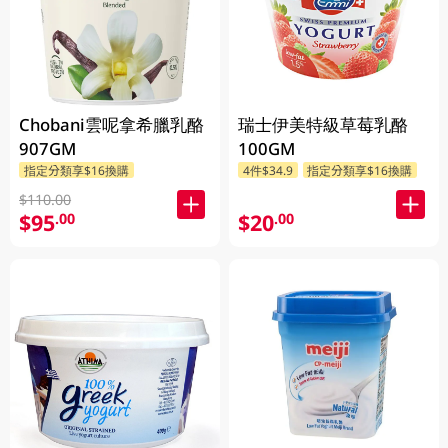
Chobani雲呢拿希臘乳酪
瑞士伊美特級草莓乳酪
907GM
100GM
指定分類享$16換購
4件$34.9
指定分類享$16換購
$110.00
$95
$20
.00
.00