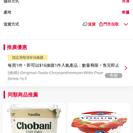
儲存方式
冷凍
產地
希臘
送貨方式
送貨
門市自取
推廣優惠
指定分類享$16換購
每買1件，即可以$16換購1件人氣產品；數量有限，售完即止
[换購]
Original Taste Chrysanthemum With Pear
售罄
Drink 1LT
同類商品推薦