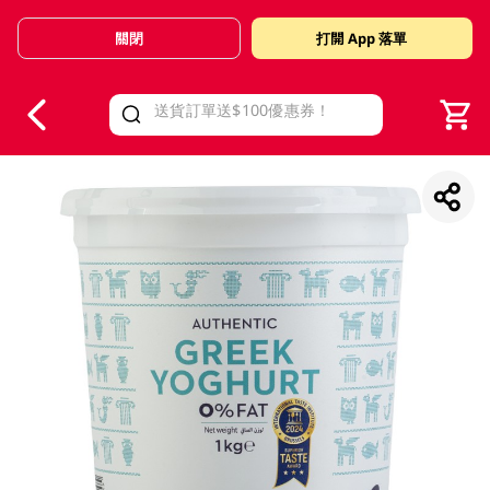
關閉
打開 App 落單
V
alid Until 30 June 2026