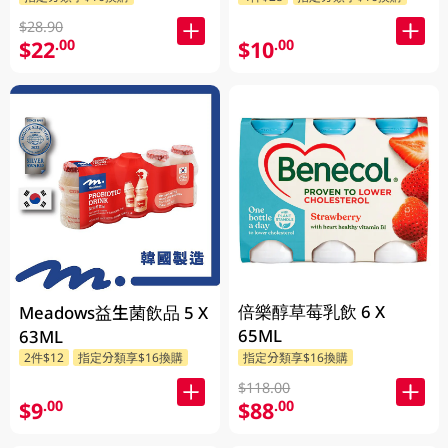
$28.90
$22
$10
.00
.00
倍樂醇草莓乳飲 6 X
Meadows益生菌飲品 5 X
65ML
63ML
2件$12
指定分類享$16換購
指定分類享$16換購
$118.00
$9
$88
.00
.00