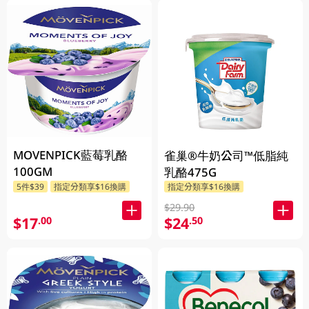
MOVENPICK藍莓乳酪
雀巢®牛奶公司™低脂純
100GM
乳酪475G
5件$39
指定分類享$16換購
指定分類享$16換購
$29.90
$17
$24
.00
.50