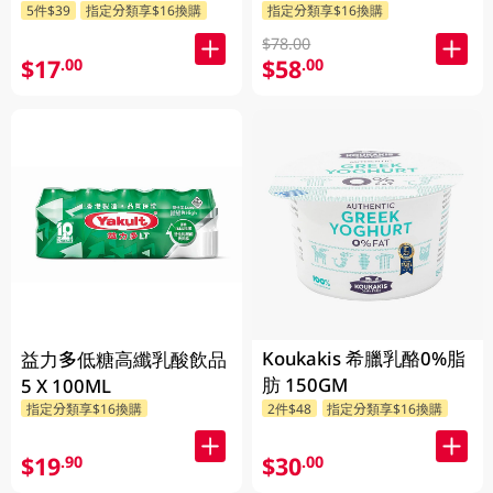
5件$39
指定分類享$16換購
指定分類享$16換購
$78.00
$17
$58
.00
.00
Koukakis 希臘乳酪0%脂
益力多低糖高纖乳酸飲品
肪 150GM
5 X 100ML
指定分類享$16換購
2件$48
指定分類享$16換購
$19
$30
.90
.00