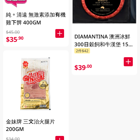
純。清遠 無激素添加有機
雞下髀 400GM
$45.00
DIAMANTINA 澳洲冰鮮
$35
.90
300日穀飼和牛漢堡 150
2件$42
克
$39
.00
金妹牌 三文治火腿片
200GM
$34.00