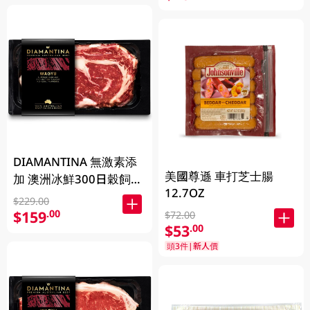
DIAMANTINA 無激素添
美國尊遜 車打芝士腸
加 澳洲冰鮮300日穀飼和
12.7OZ
牛肉眼扒SB4+ 200克
$229.00
$159
.00
$72.00
$53
.00
頭3件|新人價