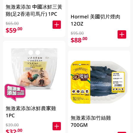
無激素添加 中國冰鮮三黃
雞(足2香港司馬斤) 1PC
Hormel 美國切片煙肉
12OZ
$65.00
$59
.00
$95.00
$88
.00
無激素添加冰鮮農家雞
1PC
無激素添加竹絲雞
700GM
$39.00
$32
.00