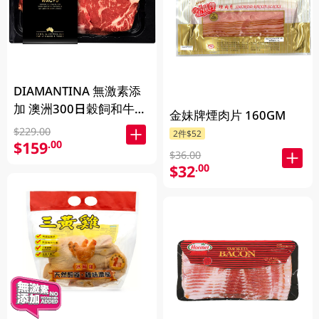
DIAMANTINA 無激素添
加 澳洲300日穀飼和牛西
金妹牌煙肉片 160GM
冷扒SB4+ 200克
$229.00
2件$52
$159
.00
$36.00
$32
.00