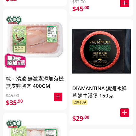
$52.00
$45
.00
純。清遠 無激素添加有機
無皮雞胸肉 400GM
DIAMANTINA 澳洲冰鮮
草飼牛漢堡 150克
$45.00
$35
.90
2件$39
$29
.00