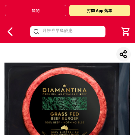
關閉
打開 App 落單
V
alid Until 30 June 2026