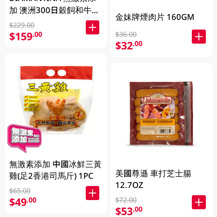
加 澳洲300日穀飼和牛西
金妹牌煙肉片 160GM
冷扒SB4+ 200克
$229.00
$159
.00
$36.00
$32
.00
無激素添加 中國冰鮮三黃
美國尊遜 車打芝士腸
雞(足2香港司馬斤) 1PC
12.7OZ
$65.00
$49
.00
$72.00
$53
.00