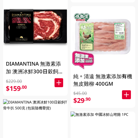
DIAMANTINA 無激素添
加 澳洲冰鮮300日穀飼和
純。清遠 無激素添加有機
牛肉眼扒SB4+ 200克
$229.00
無皮雞柳 400GM
$159
.00
$45.00
$29
.90