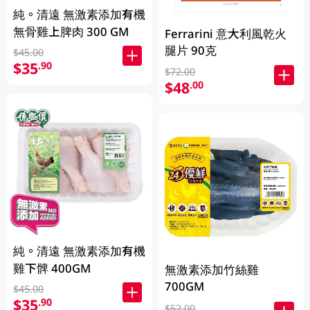
純。清遠 無激素添加有機
無骨雞上脾肉 300 GM
Ferrarini 意大利風乾火
腿片 90克
$45.00
$35
.90
$72.00
$48
.00
純。清遠 無激素添加有機
雞下髀 400GM
無激素添加竹絲雞
700GM
$45.00
$35
.90
$52.00