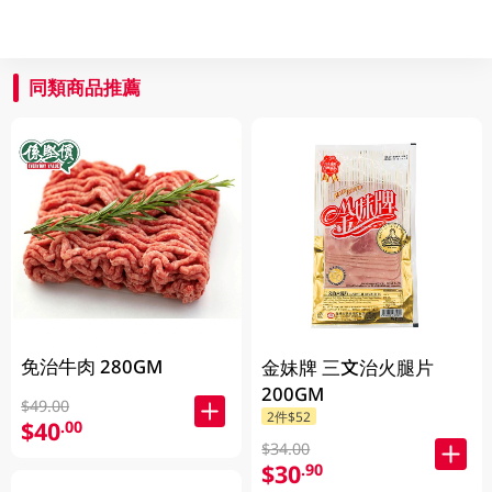
同類商品推薦
免治牛肉 280GM
金妹牌 三文治火腿片
200GM
$49.00
2件$52
$40
.00
$34.00
$30
.90