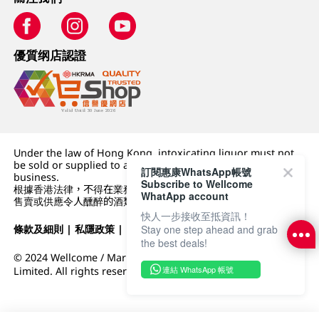
優質纲店認證
Under the law of Hong Kong, intoxicating liquor must not
be sold or supplied to a minor (under 18) in the course of
訂閱惠康WhatsApp帳號
business.
Subscribe to Wellcome
根據香港法律，不得在業務過程中，向未成年人 (18 歲以下人士)
WhatApp account
售賣或供應令人醺醉的酒類。
快人一步接收至抵資訊！
條款及細則
|
私隱政策
|
DFI零售集團
Stay one step ahead and grab
the best deals!
© 2024 Wellcome / Market Place. The Dairy Farm Company
連結 WhatsApp 帳號
Limited. All rights reserved.