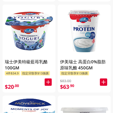
瑞士伊美特級藍苺乳酪
伊美瑞士 高蛋白0%脂肪
100GM
原味乳酪 450GM
4件$34.9
指定分類享$13換購
指定分類享$13換購
$83.00
$20
$63
.00
.90