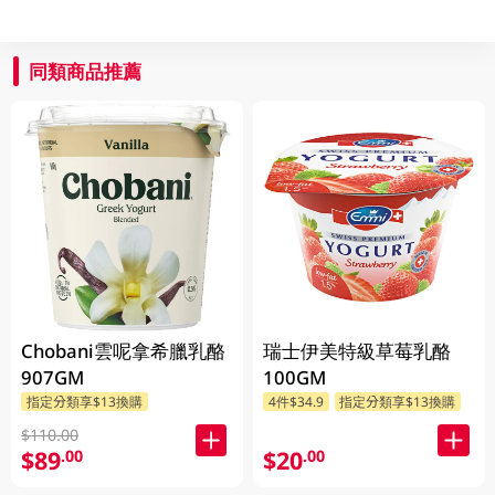
同類商品推薦
Chobani雲呢拿希臘乳酪
瑞士伊美特級草莓乳酪
907GM
100GM
指定分類享$13換購
4件$34.9
指定分類享$13換購
$110.00
$89
$20
.00
.00