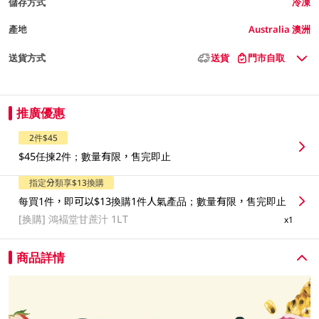
儲存方式
冷凍
產地
Australia 澳洲
送貨方式
送貨
門市自取
推廣優惠
2件$45
$45任揀2件；數量有限，售完即止
指定分類享$13換購
每買1件，即可以$13換購1件人氣產品；數量有限，售完即止
[换購]
鴻褔堂甘蔗汁 1LT
x1
商品詳情