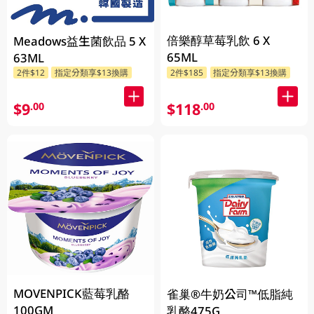
倍樂醇草莓乳飲 6 X
Meadows益生菌飲品 5 X
65ML
63ML
2件$12
指定分類享$13換購
2件$185
指定分類享$13換購
$9
$118
.00
.00
MOVENPICK藍莓乳酪
雀巢®牛奶公司™低脂純
100GM
乳酪475G