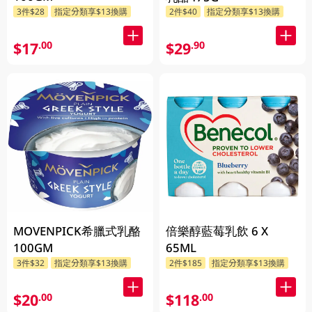
3件$28
指定分類享$13換購
2件$40
指定分類享$13換購
$17
$29
.00
.90
MOVENPICK希臘式乳酪
倍樂醇藍莓乳飲 6 X
100GM
65ML
3件$32
指定分類享$13換購
2件$185
指定分類享$13換購
$20
$118
.00
.00