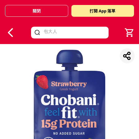
關閉
打開 App 落單
V
alid Until 30 June 2026