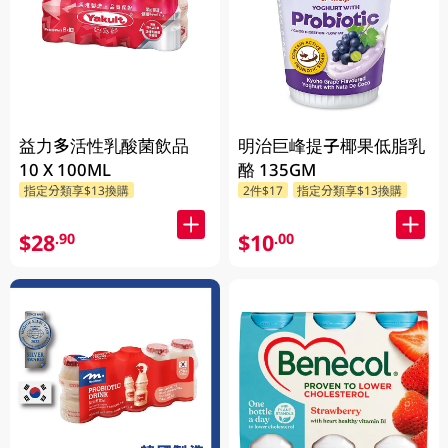
益力多活性乳酸菌飲品
明治巨峰提子椰果低脂乳
10 X 100ML
酪 135GM
指定分類享$13換購
2件$17
指定分類享$13換購
$28
$10
.90
.00