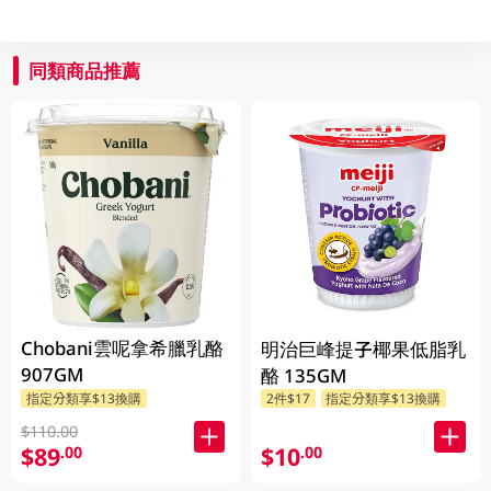
同類商品推薦
Chobani雲呢拿希臘乳酪
明治巨峰提子椰果低脂乳
907GM
酪 135GM
指定分類享$13換購
2件$17
指定分類享$13換購
$110.00
$89
$10
.00
.00