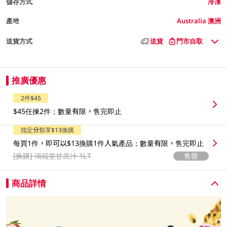
儲存方式
冷凍
產地
Australia 澳洲
送貨方式
送貨
門市自取
推廣優惠
2件$45
$45任揀2件；數量有限，售完即止
指定分類享$13換購
每買1件，即可以$13換購1件人氣產品；數量有限，售完即止
[换購]
鴻褔堂甘蔗汁 1LT
售罄
商品詳情