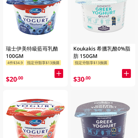
瑞士伊美特級藍苺乳酪
Koukakis 希臘乳酪0%脂
100GM
肪 150GM
4件$34.9
指定分類享$13換購
指定分類享$13換購
$20
$30
.00
.00