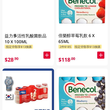
倍樂醇草莓乳飲 6 X
益力多活性乳酸菌飲品
65ML
10 X 100ML
指定分類享$13換購
2件$185
指定分類享$13換購
$28
$118
.90
.00