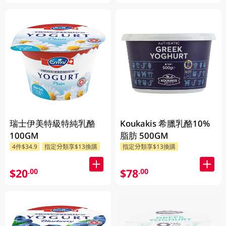
瑞士伊美特級特純乳酪
Koukakis 希臘乳酪10%
100GM
脂肪 500GM
4件$34.9
指定分類享$13換購
指定分類享$13換購
$20
$78
.00
.00