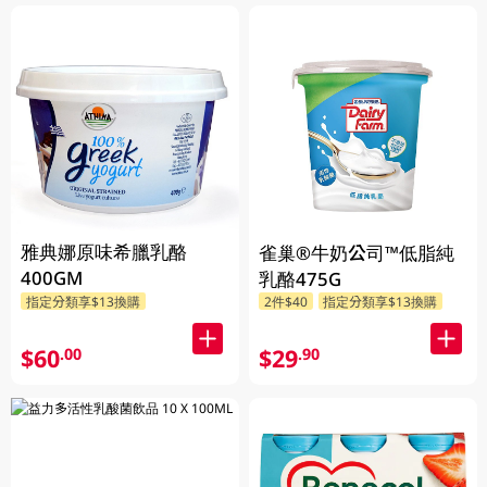
雅典娜原味希臘乳酪
雀巢®牛奶公司™低脂純
400GM
乳酪475G
指定分類享$13換購
2件$40
指定分類享$13換購
$60
$29
.00
.90