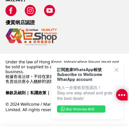
優質纲店認證
Under the law of Hong Kong, intoxicating liquor must not
be sold or supplied to a minor (under 18) in the course of
訂閱惠康WhatsApp帳號
business.
Subscribe to Wellcome
根據香港法律，不得在業務過程中，向未成年人 (18 歲以下人士)
WhatApp account
售賣或供應令人醺醉的酒類。
快人一步接收至抵資訊！
條款及細則
|
私隱政策
|
DFI零售集團
Stay one step ahead and grab
the best deals!
© 2024 Wellcome / Market Place. The Dairy Farm Company
連結 WhatsApp 帳號
Limited. All rights reserved.