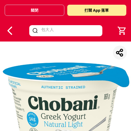
關閉
打開 App 落單
V
alid Until 30 June 2026