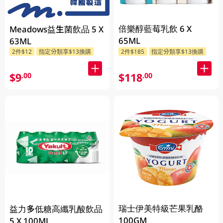
倍樂醇藍莓乳飲 6 X
Meadows益生菌飲品 5 X
65ML
63ML
2件$12
指定分類享$13換購
2件$185
指定分類享$13換購
$9
$118
.00
.00
瑞士伊美特級芒果乳酪
益力多低糖高纖乳酸飲品
100GM
5 X 100ML