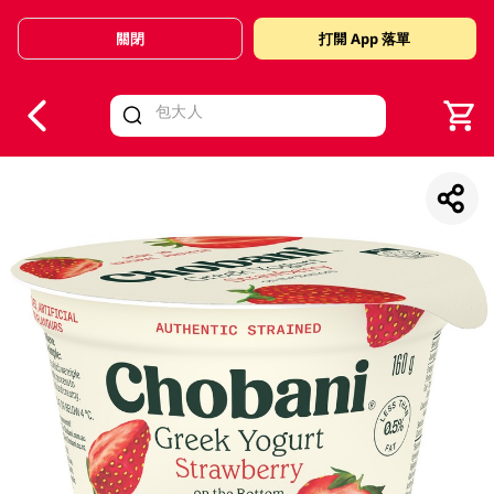
關閉
打開 App 落單
V
alid Until 30 June 2026