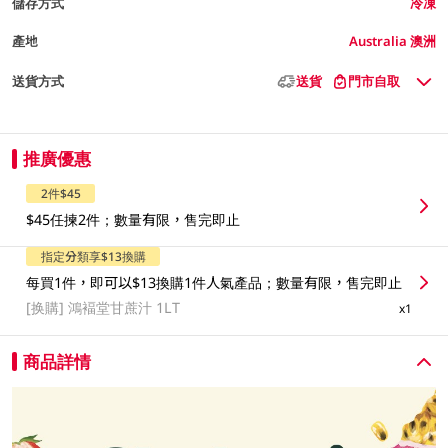
儲存方式
冷凍
產地
Australia 澳洲
送貨方式
送貨
門市自取
推廣優惠
2件$45
$45任揀2件；數量有限，售完即止
指定分類享$13換購
每買1件，即可以$13換購1件人氣產品；數量有限，售完即止
[换購]
鴻褔堂甘蔗汁 1LT
x1
商品詳情