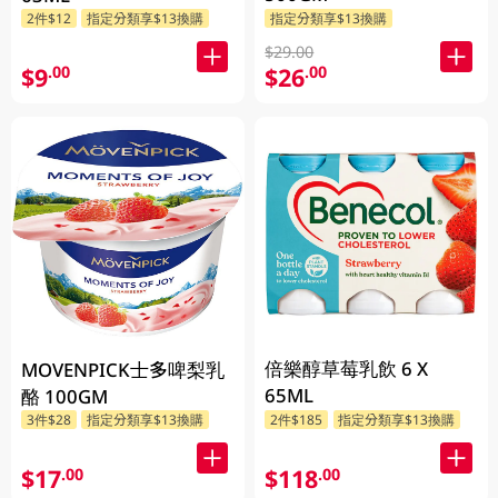
2件$12
指定分類享$13換購
指定分類享$13換購
$29.00
$9
$26
.00
.00
倍樂醇草莓乳飲 6 X
MOVENPICK士多啤梨乳
65ML
酪 100GM
3件$28
指定分類享$13換購
2件$185
指定分類享$13換購
$17
$118
.00
.00