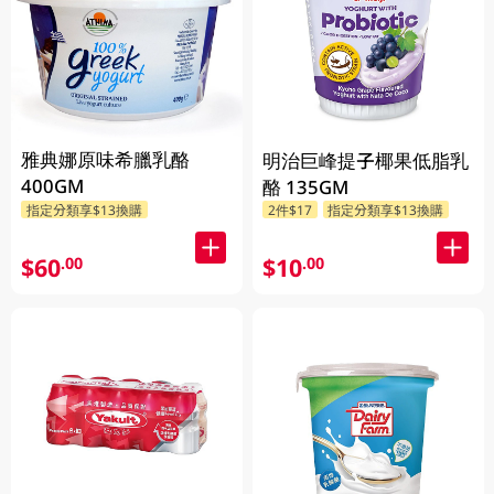
雅典娜原味希臘乳酪
明治巨峰提子椰果低脂乳
400GM
酪 135GM
指定分類享$13換購
2件$17
指定分類享$13換購
$60
$10
.00
.00