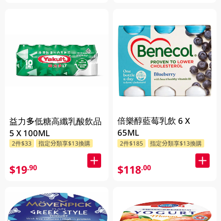
倍樂醇藍莓乳飲 6 X
益力多低糖高纖乳酸飲品
65ML
5 X 100ML
2件$33
指定分類享$13換購
2件$185
指定分類享$13換購
$19
$118
.90
.00