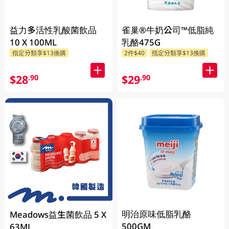
益力多活性乳酸菌飲品
雀巢®牛奶公司™低脂純
10 X 100ML
乳酪475G
指定分類享$13換購
2件$40
指定分類享$13換購
$28
$29
.90
.90
明治原味低脂乳酪
Meadows益生菌飲品 5 X
500GM
63ML