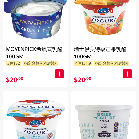
MOVENPICK希臘式乳酪
瑞士伊美特級芒果乳酪
100GM
100GM
3件$32
指定分類享$13換購
4件$34.9
指定分類享$13換購
$20
$20
.00
.00