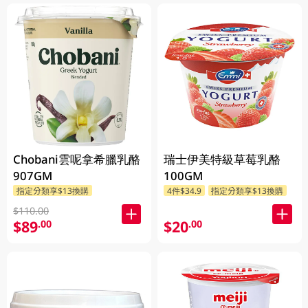
Chobani雲呢拿希臘乳酪
瑞士伊美特級草莓乳酪
907GM
100GM
指定分類享$13換購
4件$34.9
指定分類享$13換購
$110.00
$89
$20
.00
.00