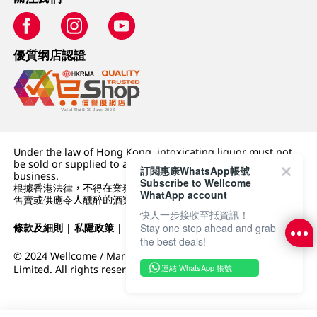
優質纲店認證
Under the law of Hong Kong, intoxicating liquor must not
be sold or supplied to a minor (under 18) in the course of
訂閱惠康WhatsApp帳號
business.
Subscribe to Wellcome
根據香港法律，不得在業務過程中，向未成年人 (18 歲以下人士)
WhatApp account
售賣或供應令人醺醉的酒類。
快人一步接收至抵資訊！
條款及細則
|
私隱政策
|
DFI零售集團
Stay one step ahead and grab
the best deals!
© 2024 Wellcome / Market Place. The Dairy Farm Company
連結 WhatsApp 帳號
Limited. All rights reserved.