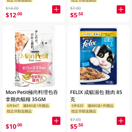
$14.00
$7.00
$12
$5
.00
.50
Mon Petit極尚料理包吞
FELIX 成貓濕包 雞肉 85
拿雞肉貓糧 35GM
克
6件$47
滿$80送1件贈品
5件$20
滿$80送1件贈品
指定分類送贈品
指定分類送贈品
$7.00
$10
$5
.00
.50