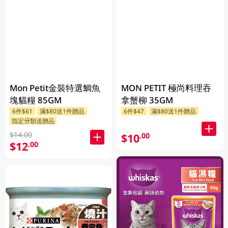
Mon Petit金裝特選鯛魚
MON PETIT 極尚料理吞
塊貓糧 85GM
拿蟹柳 35GM
6件$61
滿$80送1件贈品
6件$47
滿$80送1件贈品
指定分類送贈品
$14.00
$10
.00
$12
.00