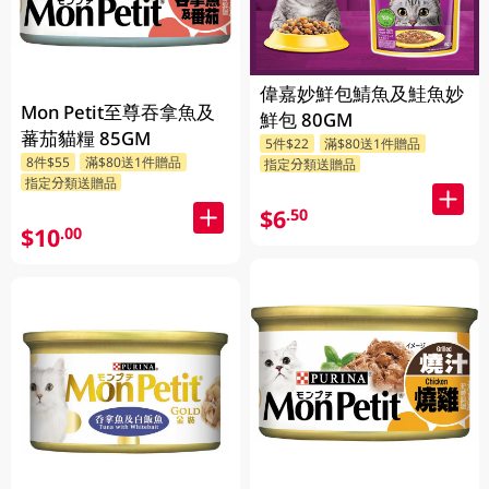
偉嘉妙鮮包鯖魚及鮭魚妙
Mon Petit至尊吞拿魚及
鮮包 80GM
蕃茄貓糧 85GM
5件$22
滿$80送1件贈品
8件$55
滿$80送1件贈品
指定分類送贈品
指定分類送贈品
$6
.50
$10
.00