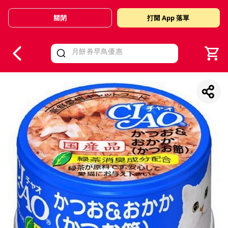
關閉
打開 App 落單
V
alid Until 30 June 2026