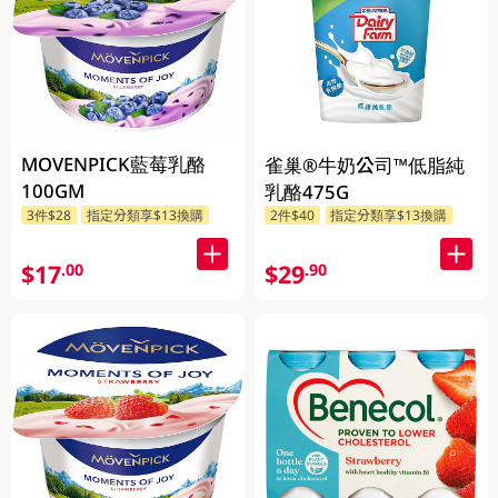
MOVENPICK藍莓乳酪
雀巢®牛奶公司™低脂純
100GM
乳酪475G
3件$28
指定分類享$13換購
2件$40
指定分類享$13換購
$17
$29
.00
.90