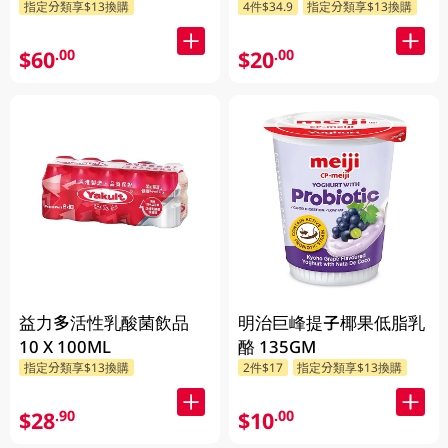
指定分類享$13換購
4件$34.9
指定分類享$13換購
$60
$20
.00
.00
益力多活性乳酸菌飲品
明治巨峰提子椰果低脂乳
10 X 100ML
酪 135GM
指定分類享$13換購
2件$17
指定分類享$13換購
$28
$10
.90
.00