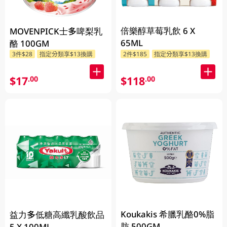
倍樂醇草莓乳飲 6 X
MOVENPICK士多啤梨乳
65ML
酪 100GM
3件$28
指定分類享$13換購
2件$185
指定分類享$13換購
$17
$118
.00
.00
Koukakis 希臘乳酪0%脂
益力多低糖高纖乳酸飲品
肪 500GM
5 X 100ML