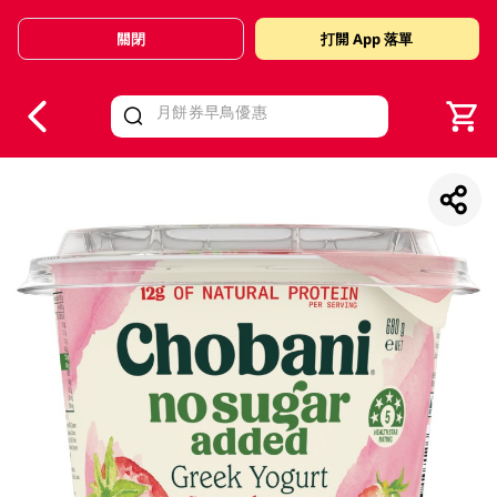
關閉
打開 App 落單
V
alid Until 30 June 2026