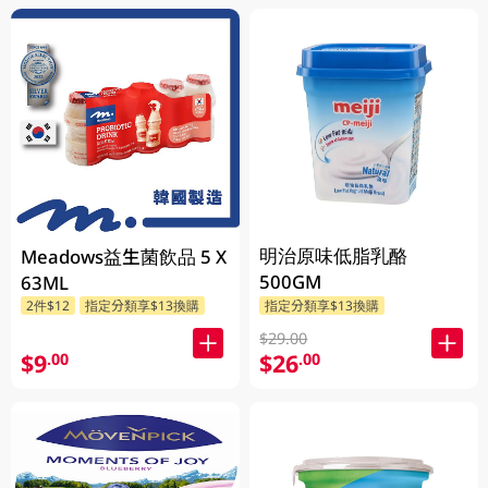
明治原味低脂乳酪
Meadows益生菌飲品 5 X
500GM
63ML
2件$12
指定分類享$13換購
指定分類享$13換購
$29.00
$9
$26
.00
.00