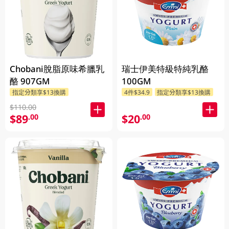
Chobani脫脂原味希臘乳
瑞士伊美特級特純乳酪
酪 907GM
100GM
指定分類享$13換購
4件$34.9
指定分類享$13換購
$110.00
$89
$20
.00
.00