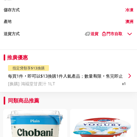
儲存方式
冷凍
產地
澳洲
送貨方式
送貨
門市自取
推廣優惠
指定分類享$13換購
每買1件，即可以$13換購1件人氣產品；數量有限，售完即止
[换購]
鴻褔堂甘蔗汁 1LT
x1
同類商品推薦