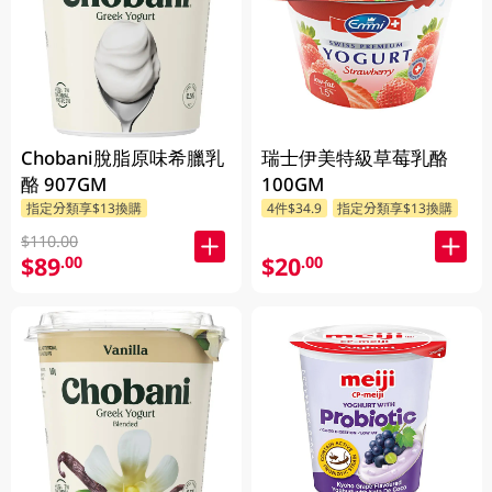
Chobani脫脂原味希臘乳
瑞士伊美特級草莓乳酪
酪 907GM
100GM
指定分類享$13換購
4件$34.9
指定分類享$13換購
$110.00
$89
$20
.00
.00