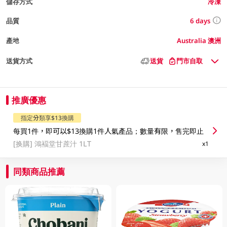
儲存方式
冷凍
6 days
品質
產地
Australia 澳洲
送貨方式
送貨
門市自取
推廣優惠
指定分類享$13換購
每買1件，即可以$13換購1件人氣產品；數量有限，售完即止
[换購]
鴻褔堂甘蔗汁 1LT
x1
同類商品推薦