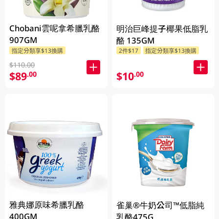
Chobani雲呢拿希臘乳酪
明治巨峰提子椰果低脂乳
907GM
酪 135GM
指定分類享$13換購
2件$17
指定分類享$13換購
$110.00
$89
$10
.00
.00
雅典娜原味希臘乳酪
雀巢®牛奶公司™低脂純
400GM
乳酪475G