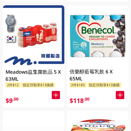
倍樂醇藍莓乳飲 6 X
Meadows益生菌飲品 5 X
65ML
63ML
2件$12
指定分類享$13換購
2件$185
指定分類享$13換購
$9
$118
.00
.00