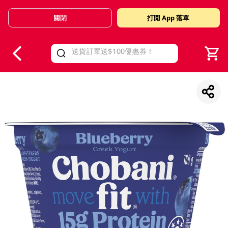
關閉
打開 App 落單
V
alid Until 30 June 2026