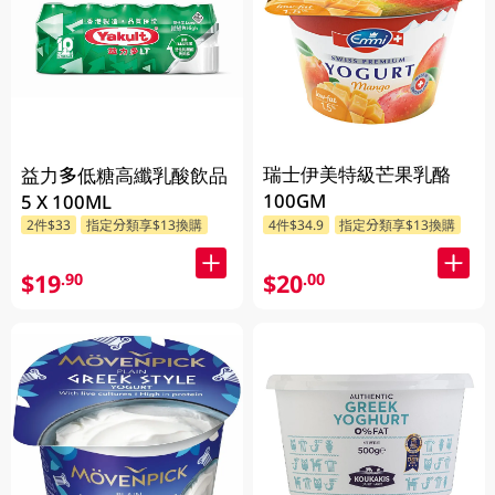
瑞士伊美特級芒果乳酪
益力多低糖高纖乳酸飲品
100GM
5 X 100ML
2件$33
指定分類享$13換購
4件$34.9
指定分類享$13換購
$19
$20
.90
.00