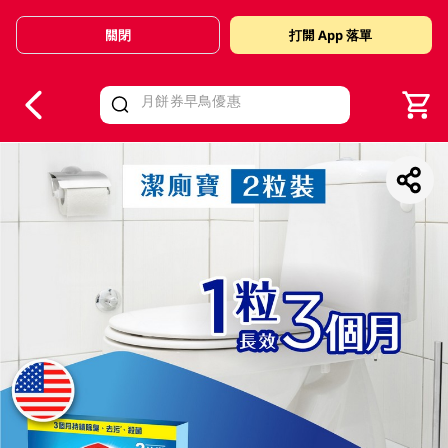
關閉
打開 App 落單
V
alid Until 30 June 2026