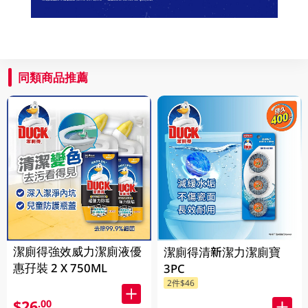
同類商品推薦
潔廁得強效威力潔廁液優
潔廁得清新潔力潔廁寶
惠孖裝 2 X 750ML
3PC
2件$46
$26
.00