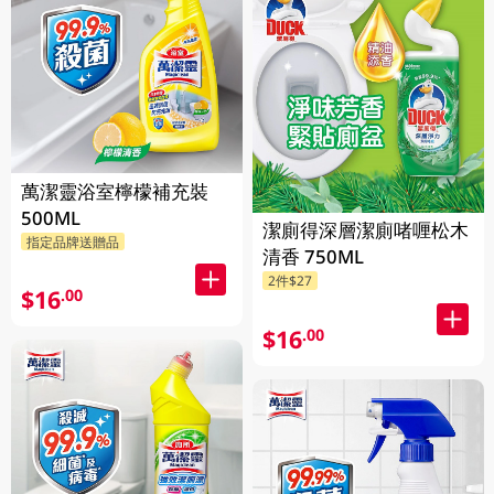
萬潔靈浴室檸檬補充裝
500ML
潔廁得深層潔廁啫喱松木
指定品牌送贈品
清香 750ML
2件$27
$16
.00
$16
.00