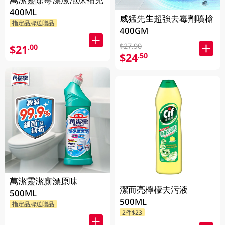
400ML
威猛先生超強去霉劑噴槍
指定品牌送贈品
400GM
$27.90
$21
.00
$24
.50
萬潔靈潔廁漂原味
潔而亮檸檬去污液
500ML
500ML
指定品牌送贈品
2件$23