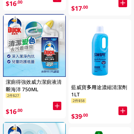
$16
.00
$17
.00
潔廁得強效威力潔廁液清
藍威寶多用途濃縮清潔劑
新海洋 750ML
1LT
2件$27
2件$58
$16
.00
$39
.00