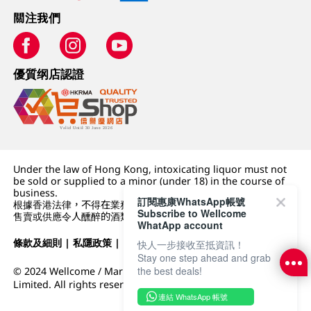
關注我們
優質纲店認證
Under the law of Hong Kong, intoxicating liquor must not
be sold or supplied to a minor (under 18) in the course of
business.
訂閱惠康WhatsApp帳號
根據香港法律，不得在業務過程中，向未成年人 (18 歲以下人士)
Subscribe to Wellcome
售賣或供應令人醺醉的酒類。
WhatApp account
條款及細則
|
私隱政策
|
DFI零售集團
快人一步接收至抵資訊！
Stay one step ahead and grab
the best deals!
© 2024 Wellcome / Market Place. The Dairy Farm Company
Limited. All rights reserved.
連結 WhatsApp 帳號