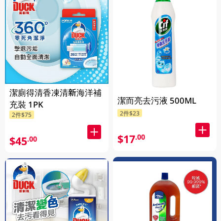
潔廁得清香凍清新海洋補
潔而亮去污液 500ML
充裝 1PK
2件$23
2件$75
$17
.00
$45
.00