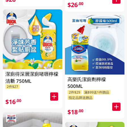
$26
.00
潔廁得深層潔廁啫喱檸檬
高樂氏潔廁劑檸檬
清新 750ML
500ML
2件$27
2件$29
滿$99送1件贈品
指定品牌送贈品
$16
.00
$18
.00