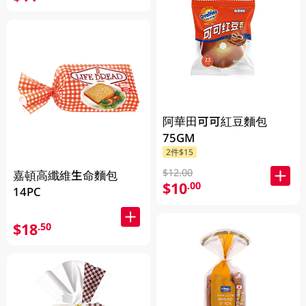
阿華田可可紅豆麵包
75GM
2件$15
$12.00
嘉頓高纖維生命麵包
$10
.00
14PC
$18
.50