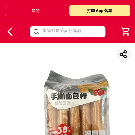
關閉
打開 App 落單
V
alid Until 30 June 2026