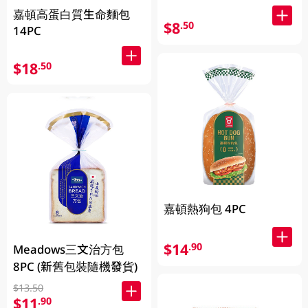
嘉頓高蛋白質生命麵包
$8
.50
14PC
$18
.50
嘉頓熱狗包 4PC
$14
.90
Meadows三文治方包
8PC (新舊包裝隨機發貨)
$13.50
$11
.90