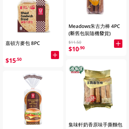
Meadows朱古力棒 4PC
(新舊包裝隨機發貨)
$11.50
嘉頓方麥包 8PC
$10
.90
$15
.50
集味軒奶香原味手撕麵包