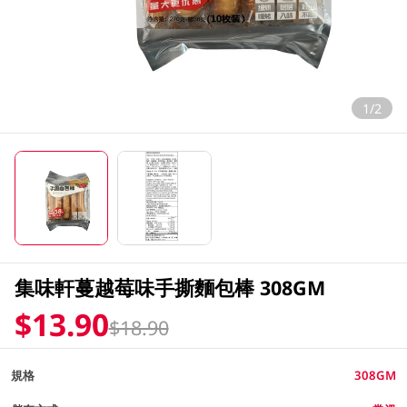
1/2
集味軒蔓越莓味手撕麵包棒 308GM
$13.90
$18.90
規格
308GM