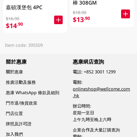
棒 308GM
嘉頓漢堡包 4PC
$18.90
$13
.90
$16.90
$14
.90
Item code: 395509
關於惠康
惠康網店查詢
關於惠康
電話:
+852 3001 1299
推廣活動及服務
電郵:
onlineshop@wellcome.com
惠康 WhatsApp 條款及細則
.hk
門市退/換貨政策
辦公時間:
星期一至日
門店位置
上午九時至晚上六時
牌照及許可證
企業合作及大量訂購查詢
加入我們
電郵: