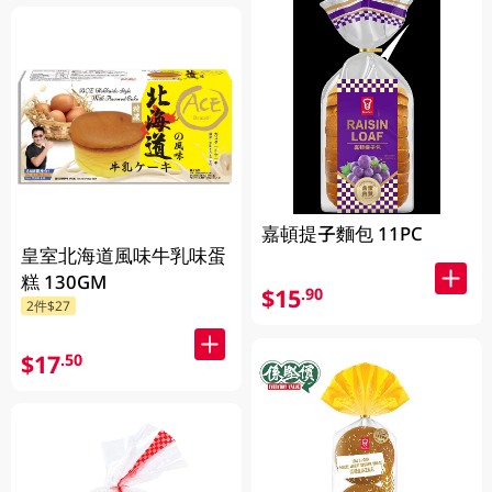
嘉頓提子麵包 11PC
皇室北海道風味牛乳味蛋
糕 130GM
$15
.90
2件$27
$17
.50