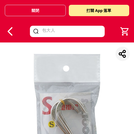
關閉
打開 App 落單
V
alid Until 30 June 2026