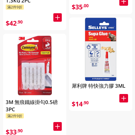
1.3KG 2PC
$35
.00
滿2件9折
$42
.90
犀利牌 特快強力膠 3ML
3M 無痕鐵線掛勾0.5磅
$14
.90
3PC
滿2件9折
$33
.90