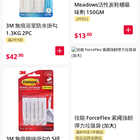
Meadows活性炭鞋櫃吸
味劑 150GM
2件$22
3M 無痕浴室防水掛勾
1.3KG 2PC
$13
.00
滿2件9折
$42
.90
佳能 ForceFlex 索繩強韌
彈力垃圾袋 (加大)
滿$99送1件贈品
3M 無痕鐵線掛勾0.5磅
指定品牌送贈品