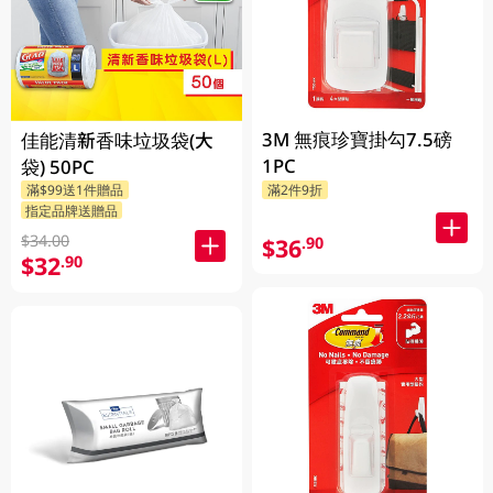
3M 無痕珍寶掛勾7.5磅
佳能清新香味垃圾袋(大
1PC
袋) 50PC
滿$99送1件贈品
滿2件9折
指定品牌送贈品
$34.00
$36
.90
$32
.90