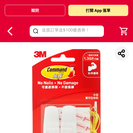
關閉
打開 App 落單
V
alid Until 30 June 2026