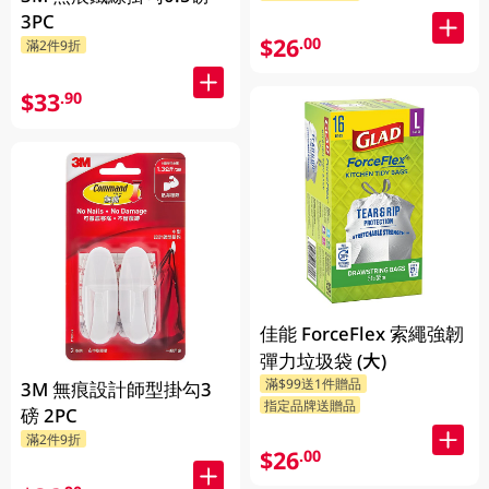
3PC
$26
.00
滿2件9折
$33
.90
佳能 ForceFlex 索繩強韌
彈力垃圾袋 (大)
滿$99送1件贈品
3M 無痕設計師型掛勾3
指定品牌送贈品
磅 2PC
滿2件9折
$26
.00