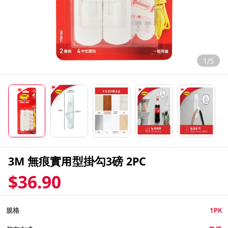
1/5
3M 無痕實用型掛勾3磅 2PC
$36.90
規格
1PK