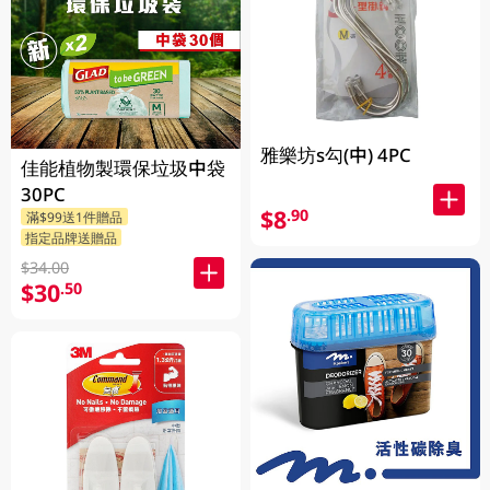
雅樂坊s勾(中) 4PC
佳能植物製環保垃圾中袋
30PC
$8
.90
滿$99送1件贈品
指定品牌送贈品
$34.00
$30
.50