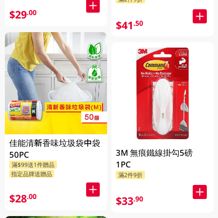
$29
.00
$41
.50
佳能清新香味垃圾袋中袋
3M 無痕鐵線掛勾5磅
50PC
1PC
滿$99送1件贈品
指定品牌送贈品
滿2件9折
$28
.00
$33
.90