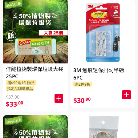
佳能植物製環保垃圾大袋
3M 無痕迷你掛勾半磅
25PC
6PC
滿$99送1件贈品
滿2件9折
指定品牌送贈品
$37.00
$30
.90
$33
.00