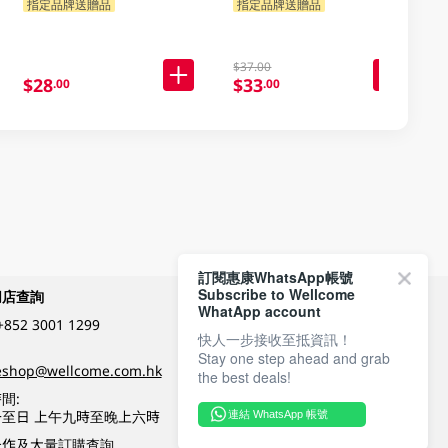
指定品牌送贈品
指定品牌送贈品
$37.00
$28
$33
.00
.00
訂閱惠康WhatsApp帳號
Subscribe to Wellcome
網店查詢
付款方式
WhatApp account
+852 3001 1299
快人一步接收至抵資訊！
Stay one step ahead and grab
關注我們
eshop@wellcome.com.hk
the best deals!
間:
至日 上午九時至晚上六時
連結 WhatsApp 帳號
優質纲店認證
合作及大量訂購查詢