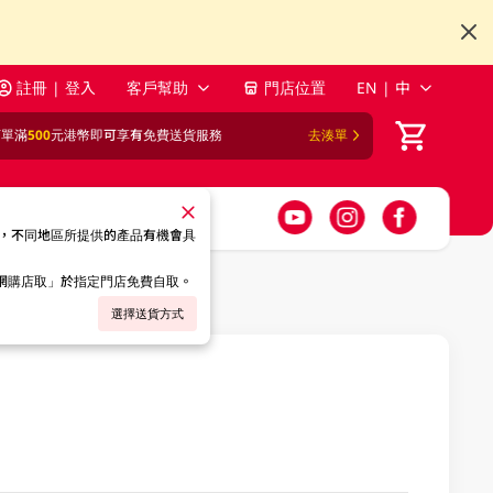
註冊 | 登入
客戶幫助
門店位置
EN | 中
訂單滿
500
元港幣即可享有免費送貨服務
去湊單
，不同地區所提供的產品有機會具
「網購店取」於指定門店免費自取。
選擇送貨方式