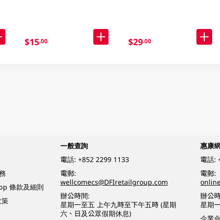
$15
$29
.00
.00
一般查詢
惠康
電話:
+852 2299 1133
電話:
務
電郵:
電郵:
wellcomecs@DFIretailgroup.com
onlin
App 條款及細則
辦公時間:
辦公時
政策
星期一至五 上午九時至下午五時 (星期
星期一
六、日及公眾假期休息)
企業