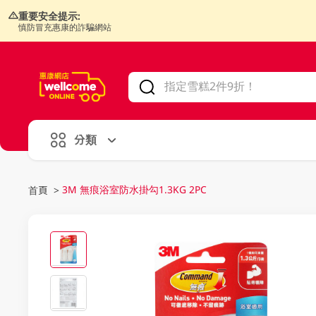
重要安全提示:
慎防冒充惠康的詐騙網站
V
alid Until 30 June 2026
分類
3M 無痕浴室防水掛勾1.3KG 2PC
首頁
>