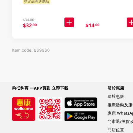
指定品牌送贈品
$34.00
$32
$14
.90
.00
Item code: 869966
夠抵夠齊 一APP買到 立即下載
關於惠康
關於惠康
推廣活動及服
惠康 Whats
門市退/換貨
門店位置