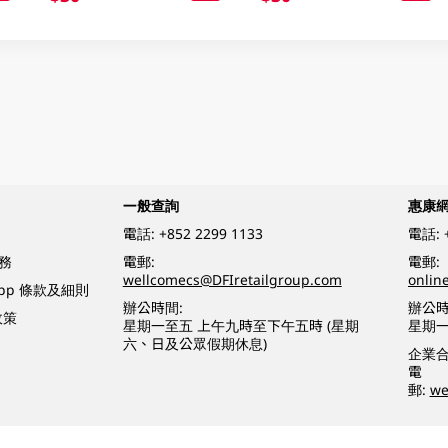
一般查詢
惠康
電話:
+852 2299 1133
電話:
務
電郵:
電郵:
wellcomecs@DFIretailgroup.com
onlin
App 條款及細則
辦公時間:
辦公時
政策
星期一至五 上午九時至下午五時 (星期
星期一
六、日及公眾假期休息)
企業
電
郵:
we