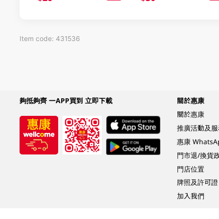
Item code: 431536
夠抵夠齊 一APP買到 立即下載
關於惠康
關於惠康
推廣活動及服
惠康 Whats
門市退/換貨
門店位置
牌照及許可證
加入我們