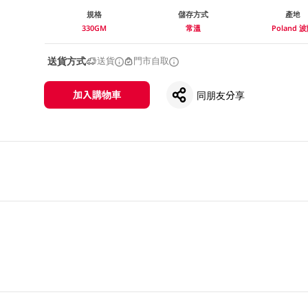
規格
儲存方式
產地
330GM
常溫
Poland 
送貨方式
送貨
門市自取
加入購物車
同朋友分享