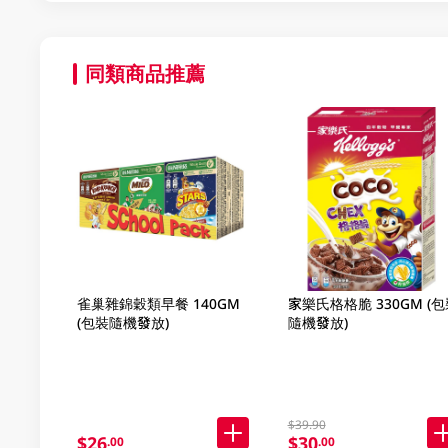
同類商品推薦
雀巢雜錦穀類早餐 140GM
家樂氏格格脆 330GM (包
(包裝隨機發放)
隨機發放)
$39.90
$26
$30
.00
.00