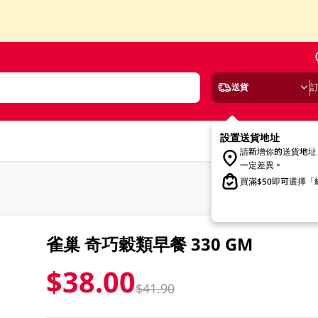
送貨
設置送貨地址
請新增你的送貨地址
一定差異。
買滿$50即可選擇
雀巢 奇巧穀類早餐 330 GM
$38.00
$41.90