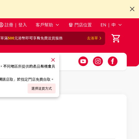
註冊 | 登入
客戶幫助
門店位置
EN | 中
訂單滿
500
元港幣即可享有免費送貨服務
去湊單
，不同地區所提供的產品有機會具
「網購店取」於指定門店免費自取。
選擇送貨方式