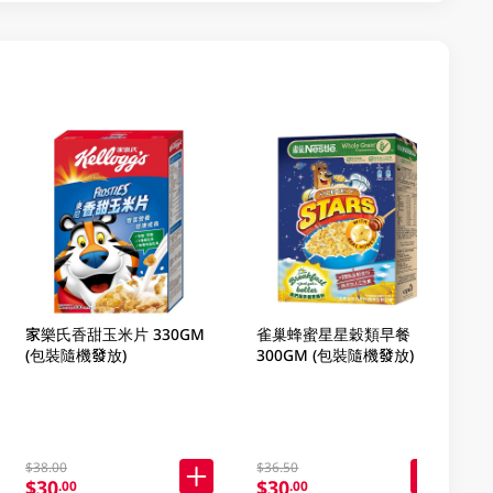
家樂氏香甜玉米片 330GM
雀巢蜂蜜星星穀類早餐
(包裝隨機發放)
300GM (包裝隨機發放)
$38.00
$36.50
$30
$30
.00
.00