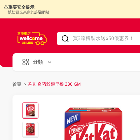
重要安全提示:
慎防冒充惠康的詐騙網站
V
alid Until 30 June 2026
分類
雀巢 奇巧穀類早餐 330 GM
首頁
>