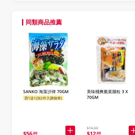
同類商品推薦
SANKO 海藻沙律 70GM
美味棧爽脆菜脯粒 3 X
70GM
買1送1(加2件入購物車)
$16.50
$56
$12
.00
.00