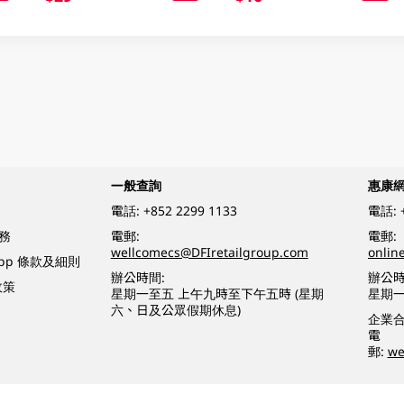
一般查詢
惠康
電話:
+852 2299 1133
電話:
務
電郵:
電郵:
wellcomecs@DFIretailgroup.com
onlin
App 條款及細則
辦公時間:
辦公時
政策
星期一至五 上午九時至下午五時 (星期
星期一
六、日及公眾假期休息)
企業
電
郵:
we