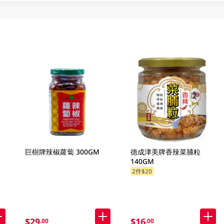
巨樹牌辣椒蘿蔔 300GM
德成津美牌香辣菜脯粒
140GM
2件$20
$29
$16
.00
.00