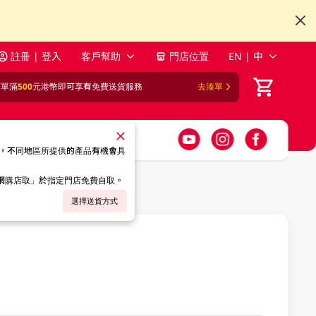
註冊 | 登入
客戶幫助
門店位置
EN | 中
訂單滿
500
元港幣即可享有免費送貨服務
去湊單
，不同地區所提供的產品有機會具
「網購店取」於指定門店免費自取。
選擇送貨方式