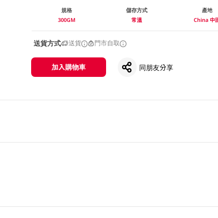
規格
儲存方式
產地
300GM
常溫
China 中
送貨方式
送貨
門市自取
加入購物車
同朋友分享