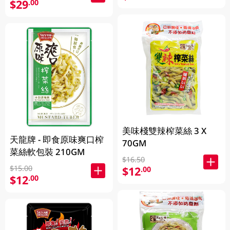
$29
.00
美味棧雙辣榨菜絲 3 X
天龍牌 - 即食原味爽口榨
70GM
菜絲軟包裝 210GM
$16.50
$15.00
$12
.00
$12
.00