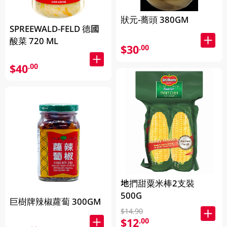
狀元-蕎頭 380GM
SPREEWALD-FELD 德國
酸菜 720 ML
$30
.00
$40
.00
地捫甜粟米棒2支裝
500G
巨樹牌辣椒蘿蔔 300GM
$14.90
$12
.00