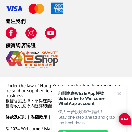
關注我們
優質纲店認證
Under the law of Hong Kong, intoxicating liquor must not
be sold or supplied to a minor (under 18) in the course of
訂閱惠康WhatsApp帳號
business.
Subscribe to Wellcome
根據香港法律，不得在業務過程中，向未成年人 (18 歲以下人士)
WhatApp account
售賣或供應令人醺醉的酒類。
快人一步接收至抵資訊！
條款及細則
|
私隱政策
|
DFI零售集團
Stay one step ahead and grab
the best deals!
© 2024 Wellcome / Market Place. The Dairy Farm Company