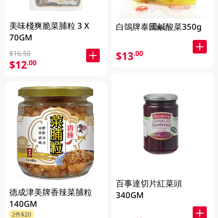
美味棧爽脆菜脯粒 3 X
白鴿牌泰國鹹酸菜350g
70GM
$13
$16.50
.00
$12
.00
百事達切片紅菜頭
德成津美牌香辣菜脯粒
340GM
140GM
2件$20