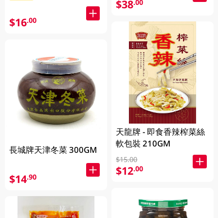
$38
.00
$16
.00
天龍牌 - 即食香辣榨菜絲
軟包裝 210GM
長城牌天津冬菜 300GM
$15.00
$12
.00
$14
.90