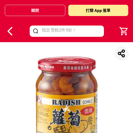
關閉
打開 App 落單
V
alid Until 30 June 2026