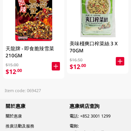
美味棧爽口榨菜絲 3 X
天龍牌 - 即食脆辣雪菜
70GM
210GM
$16.50
$15.00
$12
.00
$12
.00
Item code: 069427
關於惠康
惠康網店查詢
關於惠康
電話:
+852 3001 1299
推廣活動及服務
電郵: