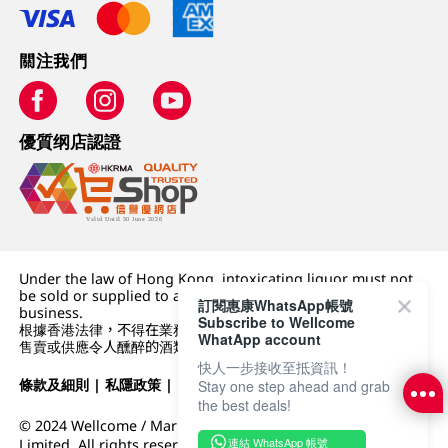
關注我們
優質纲店認證
Under the law of Hong Kong, intoxicating liquor must not
be sold or supplied to a minor (under 18) in the course of
訂閱惠康WhatsApp帳號
business.
Subscribe to Wellcome
根據香港法律，不得在業務過程中，向未成年人 (18 歲以下人士)
WhatApp account
售賣或供應令人醺醉的酒類。
快人一步接收至抵資訊！
條款及細則
|
私隱政策
|
DFI零售集團
Stay one step ahead and grab
the best deals!
© 2024 Wellcome / Market Place. The Dairy Farm Company
連結 WhatsApp 帳號
Limited. All rights reserved.