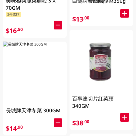
美味棧爽脆菜脯粒 3 X
白鴿牌泰國鹹酸菜350g
70GM
2件$27
$13
.00
$16
.50
百事達切片紅菜頭
340GM
長城牌天津冬菜 300GM
$38
.00
$14
.90