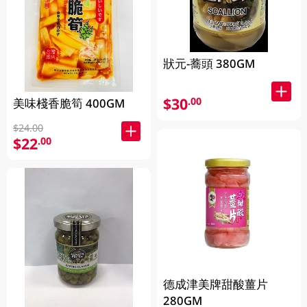
狀元-蕎頭 380GM
$30
.00
美味棧香脆筍 400GM
$24.00
$22
.00
德成津美牌甜酸薑片
280GM