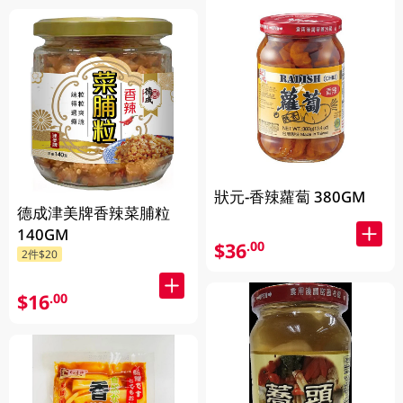
狀元-香辣蘿蔔 380GM
德成津美牌香辣菜脯粒
140GM
$36
.00
2件$20
$16
.00