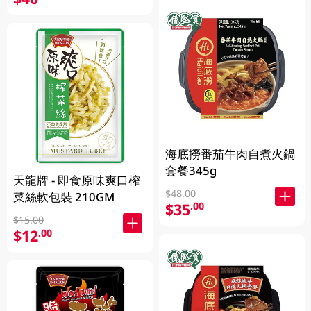
海底撈番茄牛肉自煮火鍋
套餐345g
天龍牌 - 即食原味爽口榨
$48.00
菜絲軟包裝 210GM
$35
.00
$15.00
$12
.00