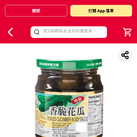
關閉
打開 App 落單
V
alid Until 30 June 2026