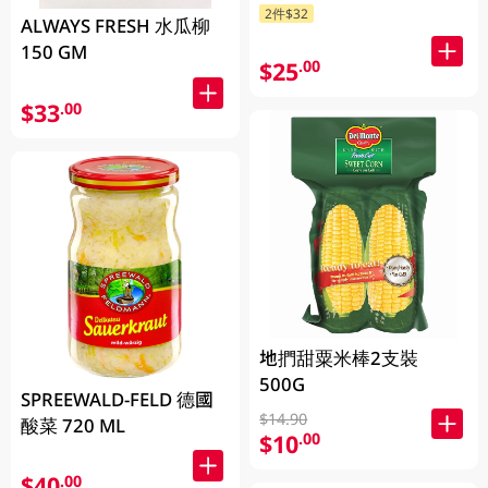
2件$32
ALWAYS FRESH 水瓜柳
150 GM
$25
.00
$33
.00
地捫甜粟米棒2支裝
500G
SPREEWALD-FELD 德國
$14.90
酸菜 720 ML
$10
.00
$40
.00