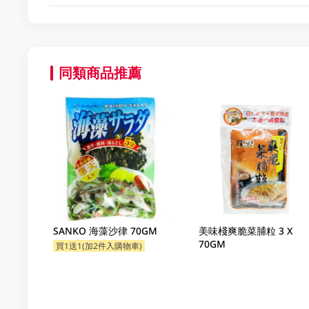
同類商品推薦
SANKO 海藻沙律 70GM
美味棧爽脆菜脯粒 3 X
70GM
買1送1(加2件入購物車)