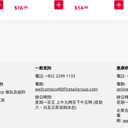
$16
$14
.00
.90
一般查詢
惠康
電話:
+852 2299 1133
電話:
務
電郵:
電郵:
wellcomecs@DFIretailgroup.com
onlin
App 條款及細則
辦公時間:
辦公時
政策
星期一至五 上午九時至下午五時 (星期
星期一
六、日及公眾假期休息)
企業
電
郵:
we