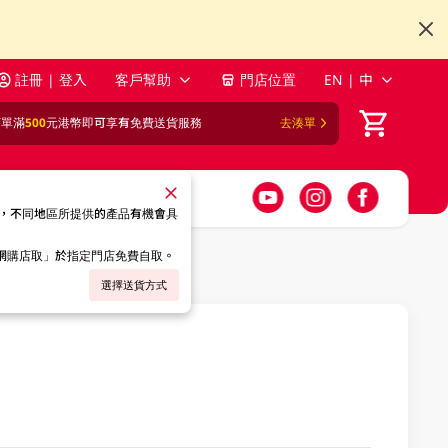
註冊 | 登入
客戶幫助
門店位置
EN | 中
訂單滿
500
元港幣即可享有免費送貨服務
去湊單
，不同地區所提供的產品有機會具
「網購店取」於指定門店免費自取。
選擇送貨方式