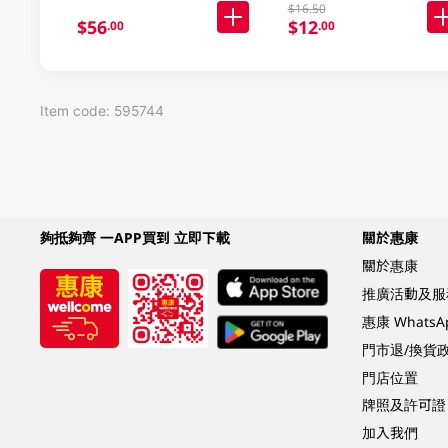
$16.50
$56
$12
.00
.00
Item code: 595744
夠抵夠齊 一APP買到 立即下載
關於惠康
關於惠康
推廣活動及服
惠康 Whats
門市退/換貨
門店位置
牌照及許可證
加入我們