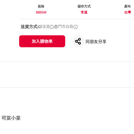
規格
儲存方式
產地
380GM
常溫
台灣
送貨方式
送貨
門市自取
加入購物車
同朋友分享
，可當小菜