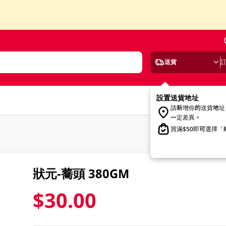
送貨
設置送貨地址
請新增你的送貨地址
一定差異。
買滿$50即可選擇
狀元-蕎頭 380GM
$30.00