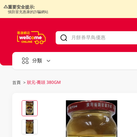
重要安全提示:
慎防冒充惠康的詐騙網站
V
alid Until 30 June 2026
分類
狀元-蕎頭 380GM
首頁
>