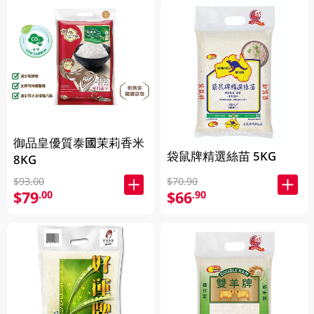
御品皇優質泰國茉莉香米
袋鼠牌精選絲苗 5KG
8KG
$93.00
$70.90
$79
$66
.00
.90