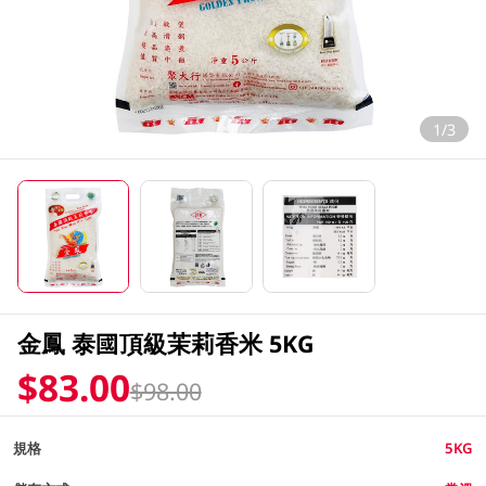
1/3
金鳳 泰國頂級茉莉香米 5KG
$83.00
$98.00
規格
5KG