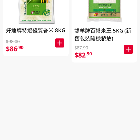
好運牌特選優質香米 8KG
雙羊牌百搭米王 5KG (新
舊包裝隨機發放)
$98.00
$86
.90
$87.90
$82
.90