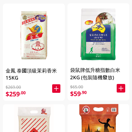
袋鼠牌低升糖指數白米
金鳳 泰國頂級茉莉香米
2KG (包裝隨機發放)
15KG
$65.00
$269.00
$59
.90
$259
.00