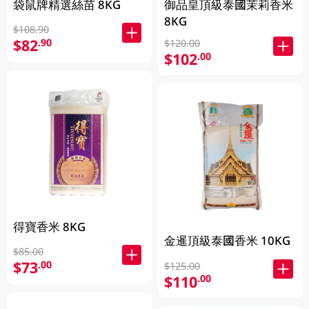
袋鼠牌精選絲苗 8KG
御品皇頂級泰國茉莉香米
8KG
$108.90
$82
.90
$120.00
$102
.00
得寶香米 8KG
金暹頂級泰國香米 10KG
$85.00
$73
.00
$125.00
$110
.00