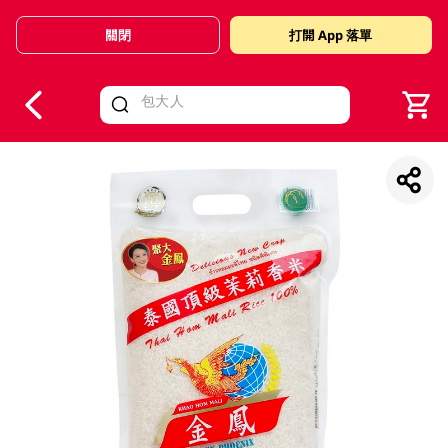
關閉
打開 App 落單
V
alid Until 30 June 2026