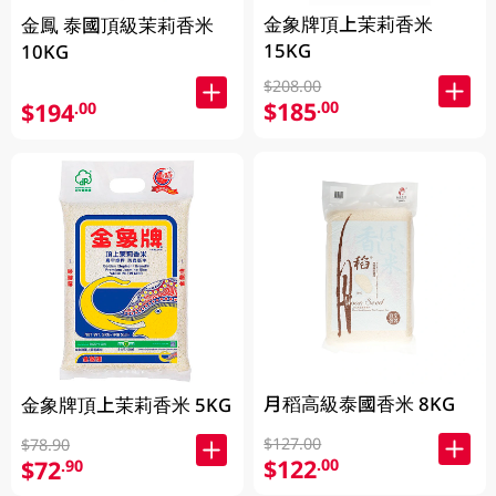
金象牌頂上茉莉香米
金鳳 泰國頂級茉莉香米
15KG
10KG
$208.00
$185
.00
$194
.00
月稻高級泰國香米 8KG
金象牌頂上茉莉香米 5KG
$127.00
$78.90
$122
.00
$72
.90