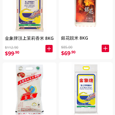
銀花靚米 8KG
金象牌頂上茉莉香米 8KG
$85.00
$112.90
$69
.90
$99
.90