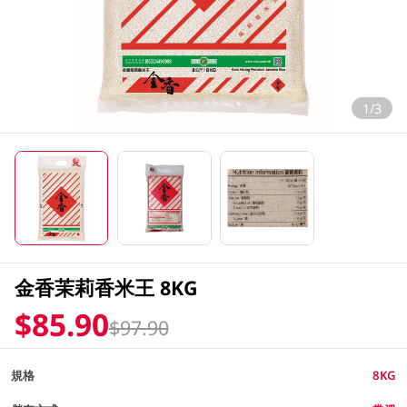
1/3
金香茉莉香米王 8KG
$85.90
$97.90
規格
8KG