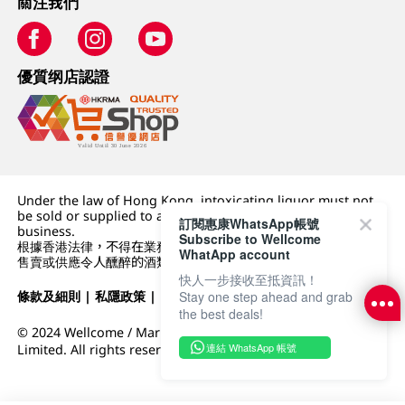
關注我們
優質纲店認證
Under the law of Hong Kong, intoxicating liquor must not
be sold or supplied to a minor (under 18) in the course of
訂閱惠康WhatsApp帳號
business.
Subscribe to Wellcome
根據香港法律，不得在業務過程中，向未成年人 (18 歲以下人士)
WhatApp account
售賣或供應令人醺醉的酒類。
快人一步接收至抵資訊！
條款及細則
|
私隱政策
|
DFI零售集團
Stay one step ahead and grab
the best deals!
© 2024 Wellcome / Market Place. The Dairy Farm Company
連結 WhatsApp 帳號
Limited. All rights reserved.