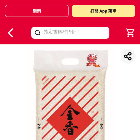
關閉
打開 App 落單
V
alid Until 30 June 2026