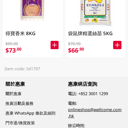
得寶香米 8KG
袋鼠牌精選絲苗 5KG
$85.00
$70.90
$73
$66
.00
.90
Item code: 541797
關於惠康
惠康網店查詢
關於惠康
電話:
+852 3001 1299
推廣活動及服務
電郵:
onlineshop@wellcome.com
惠康 WhatsApp 條款及細則
.hk
門市退/換貨政策
辦公時間: