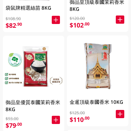
御品皇頂級泰國茉莉香米
袋鼠牌精選絲苗 8KG
8KG
$120.00
$108.90
$102
.00
$82
.90
金暹頂級泰國香米 10KG
御品皇優質泰國茉莉香米
8KG
$125.00
$110
.00
$93.00
$79
.00