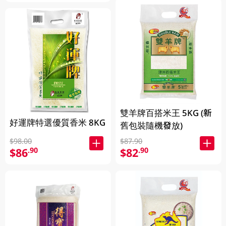
雙羊牌百搭米王 5KG (新
好運牌特選優質香米 8KG
舊包裝隨機發放)
$98.00
$87.90
$86
$82
.90
.90