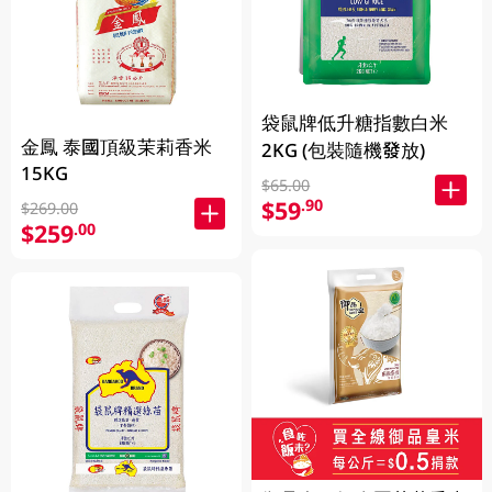
袋鼠牌低升糖指數白米
金鳳 泰國頂級茉莉香米
2KG (包裝隨機發放)
15KG
$65.00
$59
.90
$269.00
$259
.00