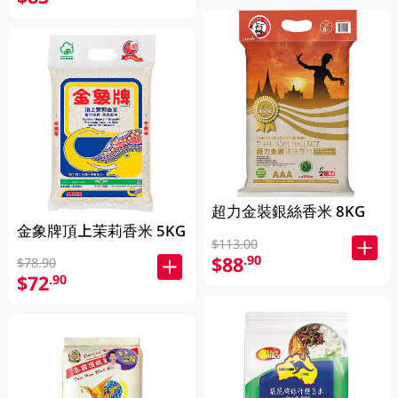
超力金裝銀絲香米 8KG
金象牌頂上茉莉香米 5KG
$113.00
$88
.90
$78.90
$72
.90