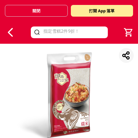
關閉
打開 App 落單
V
alid Until 30 June 2026