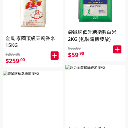
袋鼠牌低升糖指數白米
金鳳 泰國頂級茉莉香米
2KG (包裝隨機發放)
15KG
$65.00
$59
.90
$269.00
$259
.00