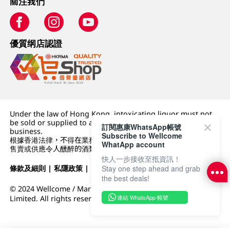
關注我們
優質纲店認證
Under the law of Hong Kong, intoxicating liquor must not
be sold or supplied to a minor (under 18) in the course of
訂閱惠康WhatsApp帳號
business.
Subscribe to Wellcome
根據香港法律，不得在業務過程中，向未成年人 (18 歲以下人士)
WhatApp account
售賣或供應令人醺醉的酒類。
快人一步接收至抵資訊！
條款及細則
|
私隱政策
|
DFI零售集團
Stay one step ahead and grab
the best deals!
© 2024 Wellcome / Market Place. The Dairy Farm Company
連結 WhatsApp 帳號
Limited. All rights reserved.