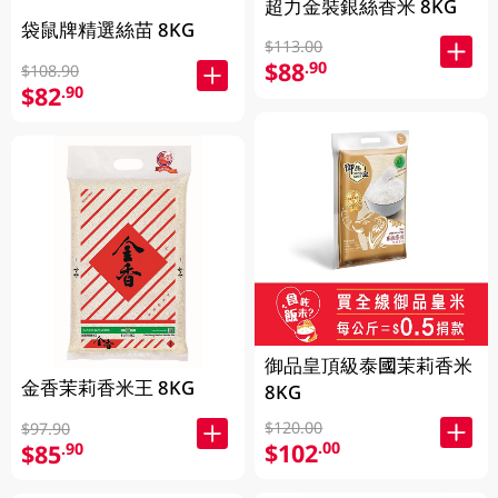
超力金裝銀絲香米 8KG
袋鼠牌精選絲苗 8KG
$113.00
$88
.90
$108.90
$82
.90
御品皇頂級泰國茉莉香米
金香茉莉香米王 8KG
8KG
$120.00
$97.90
$102
.00
$85
.90