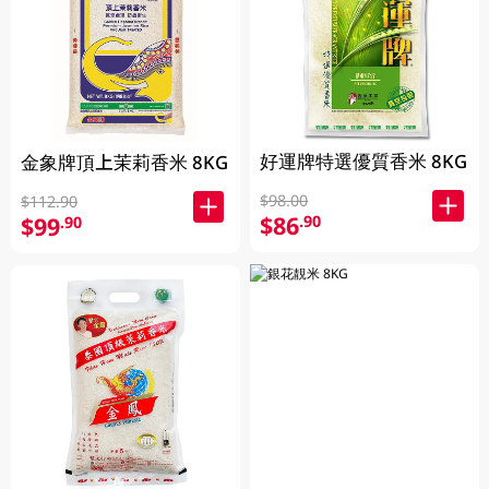
好運牌特選優質香米 8KG
金象牌頂上茉莉香米 8KG
$98.00
$112.90
$86
.90
$99
.90