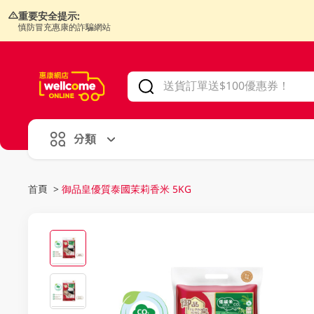
重要安全提示:
慎防冒充惠康的詐騙網站
V
alid Until 30 June 2026
分類
首頁
>
御品皇優質泰國茉莉香米 5KG