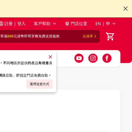
註冊 | 登入
客戶幫助
門店位置
EN | 中
訂單滿
500
元港幣即可享有免費送貨服務
去湊單
，不同地區所提供的產品有機會具
「網購店取」於指定門店免費自取。
選擇送貨方式