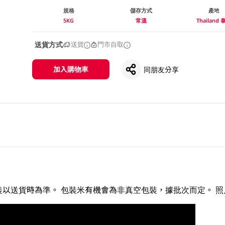
規格
儲存方式
產地
5KG
常溫
Thailand 
送貨方式
送貨
門市自取
加入購物車
同朋友分享
以送貨時為準。 包裝米有機會為非真空包裝，據批次而定。 照