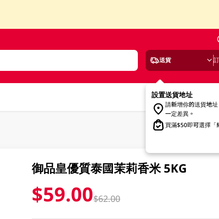
送貨
設置送貨地址
請新增你的送貨地址
一定差異。
買滿$50即可選擇
御品皇優質泰國茉莉香米 5KG
$59.00
$62.00