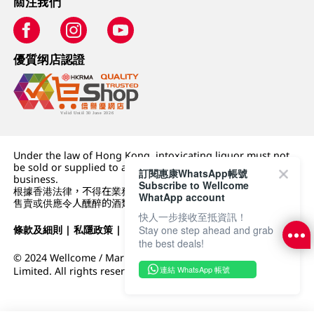
關注我們
優質纲店認證
Under the law of Hong Kong, intoxicating liquor must not
be sold or supplied to a minor (under 18) in the course of
訂閱惠康WhatsApp帳號
business.
Subscribe to Wellcome
根據香港法律，不得在業務過程中，向未成年人 (18 歲以下人士)
WhatApp account
售賣或供應令人醺醉的酒類。
快人一步接收至抵資訊！
條款及細則
|
私隱政策
|
DFI零售集團
Stay one step ahead and grab
the best deals!
© 2024 Wellcome / Market Place. The Dairy Farm Company
連結 WhatsApp 帳號
Limited. All rights reserved.