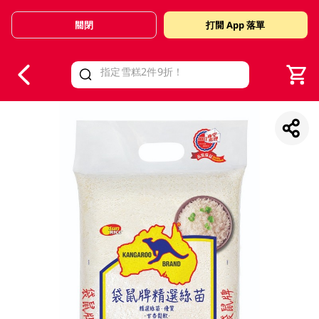
關閉
打開 App 落單
V
alid Until 30 June 2026