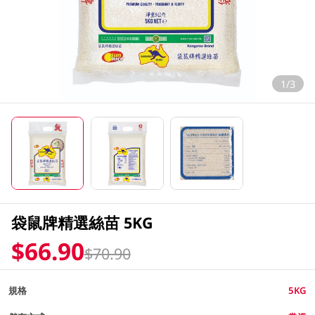
1/3
袋鼠牌精選絲苗 5KG
$66.90
$70.90
規格
5KG