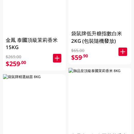
袋鼠牌低升糖指數白米
金鳳 泰國頂級茉莉香米
2KG (包裝隨機發放)
15KG
$65.00
$59
.90
$269.00
$259
.00