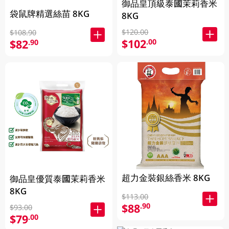
御品皇頂級泰國茉莉香米
袋鼠牌精選絲苗 8KG
8KG
$120.00
$108.90
$102
.00
$82
.90
超力金裝銀絲香米 8KG
御品皇優質泰國茉莉香米
8KG
$113.00
$88
.90
$93.00
$79
.00