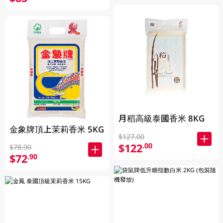
月稻高級泰國香米 8KG
金象牌頂上茉莉香米 5KG
$127.00
$122
.00
$78.90
$72
.90