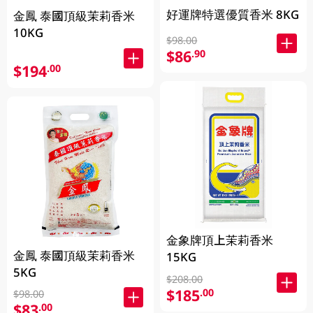
好運牌特選優質香米 8KG
金鳳 泰國頂級茉莉香米
10KG
$98.00
$86
.90
$194
.00
金象牌頂上茉莉香米
金鳳 泰國頂級茉莉香米
15KG
5KG
$208.00
$185
.00
$98.00
$83
.00