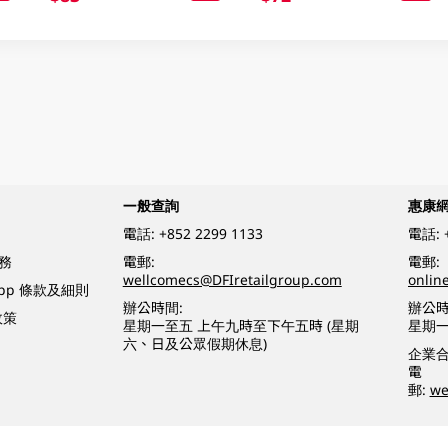
一般查詢
惠康
電話:
+852 2299 1133
電話:
務
電郵:
電郵:
wellcomecs@DFIretailgroup.com
onlin
App 條款及細則
辦公時間:
辦公時
政策
星期一至五 上午九時至下午五時 (星期
星期一
六、日及公眾假期休息)
企業
電
郵:
we