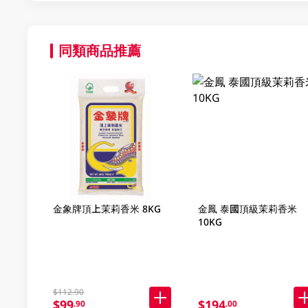
同類商品推薦
金象牌頂上茉莉香米 8KG
金鳳 泰國頂級茉莉香米
10KG
$112.90
$99
$194
.90
.00