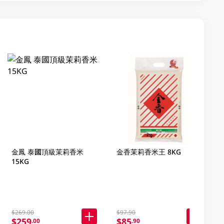
金鳳 泰國頂級茉莉香米
金香茉莉香米王 8KG
15KG
$269.00
$97.90
$259
$85
.00
.90