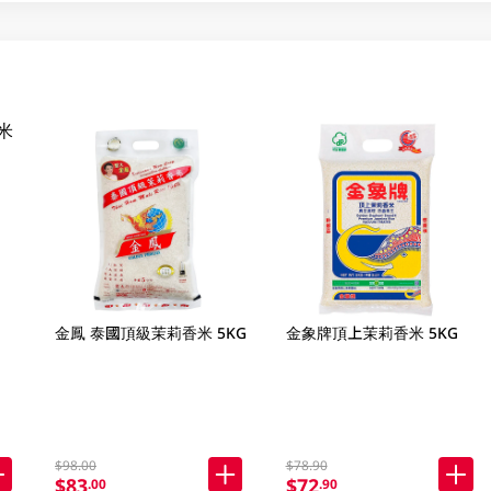
金鳳 泰國頂級茉莉香米 5KG
金象牌頂上茉莉香米 5KG
$98.00
$78.90
$83
$72
.00
.90