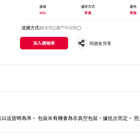
規格
儲存方式
產地
5KG
常溫
香港
送貨方式
送貨
門市自取
加入購物車
同朋友分享
以送貨時為準。 包裝米有機會為非真空包裝，據批次而定。 照