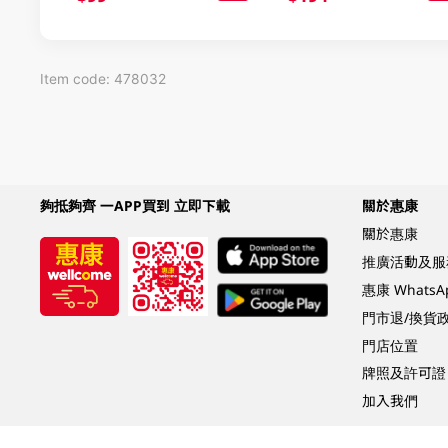
Item code: 478032
夠抵夠齊 一APP買到 立即下載
關於惠康
關於惠康
推廣活動及服
惠康 Whats
門市退/換貨
門店位置
牌照及許可證
加入我們