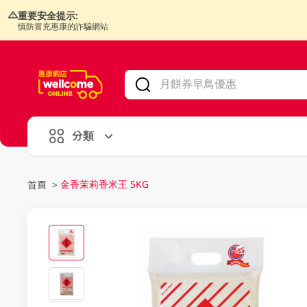
重要安全提示:
慎防冒充惠康的詐騙網站
V
alid Until 30 June 2026
分類
金香茉莉香米王 5KG
首頁
>