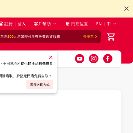
註冊 | 登入
客戶幫助
門店位置
EN | 中
訂單滿
500
元港幣即可享有免費送貨服務
去湊單
，不同地區所提供的產品有機會具
「網購店取」於指定門店免費自取。
選擇送貨方式