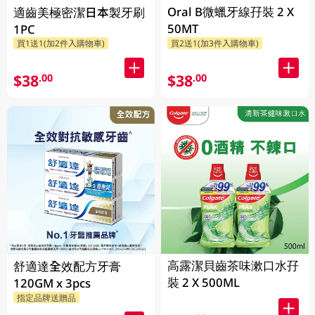
Oral B微蠟牙線孖裝 2 X
適齒美極密潔日本製牙刷
50MT
1PC
買1送1(加2件入購物車)
買2送1(加3件入購物車)
$38
$38
.00
.00
高露潔貝齒茶味漱口水孖
舒適達全效配方牙膏
裝 2 X 500ML
120GM x 3pcs
指定品牌送贈品