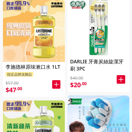
DARLIE 牙膏炭絲旋潔牙
李施德林原味漱口水 1LT
刷 3PC
指定品牌送贈品
$40.00
$57.00
$20
.00
$47
.00