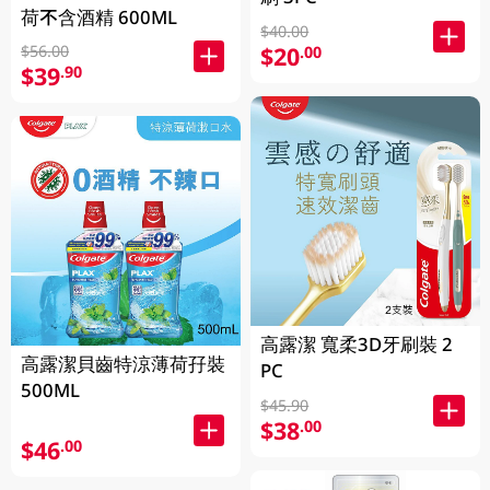
荷不含酒精 600ML
$40.00
$20
$56.00
.00
$39
.90
高露潔 寬柔3D牙刷裝 2
高露潔貝齒特涼薄荷孖裝
PC
500ML
$45.90
$38
.00
$46
.00