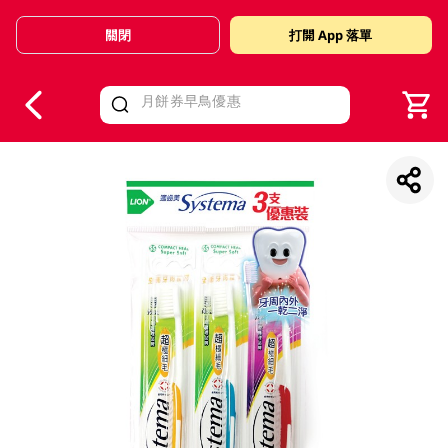
關閉
打開 App 落單
V
alid Until 30 June 2026