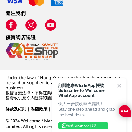
關注我們
優質纲店認證
Under the law of Hong Kong, intoxicating liquor must not
be sold or supplied to a minor (under 18) in the course of
訂閱惠康WhatsApp帳號
business.
Subscribe to Wellcome
根據香港法律，不得在業務過程中，向未成年人 (18 歲以下人士)
WhatApp account
售賣或供應令人醺醉的酒類。
快人一步接收至抵資訊！
條款及細則
|
私隱政策
|
DFI零售集團
Stay one step ahead and grab
the best deals!
© 2024 Wellcome / Market Place. The Dairy Farm Company
連結 WhatsApp 帳號
Limited. All rights reserved.