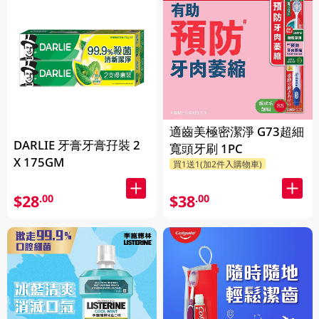
適齒美極密潔淨 G73超細
DARLIE 牙膏牙膏孖裝 2
寬頭牙刷 1PC
X 175GM
買1送1(加2件入購物車)
$28
$38
.00
.00