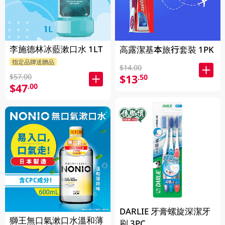
李施德林冰藍漱口水 1LT
高露潔基本旅行套裝 1PK
指定品牌送贈品
$14.00
$13
$57.00
.50
$47
.00
DARLIE 牙膏螺旋深潔牙
獅王無口氣漱口水溫和薄
刷 3PC