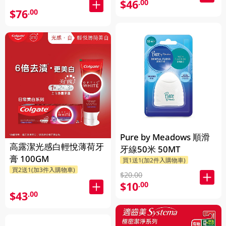
$46
.00
$76
.00
Pure by Meadows 順滑
高露潔光感白輕悅薄荷牙
牙線50米 50MT
膏 100GM
買1送1(加2件入購物車)
買2送1(加3件入購物車)
$20.00
$10
.00
$43
.00