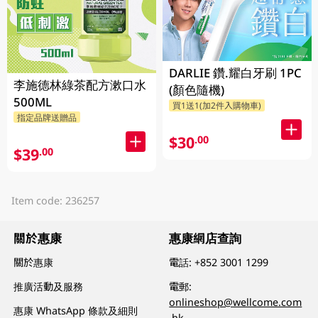
DARLIE 鑽.耀白牙刷 1PC
李施德林綠茶配方漱口水
(顏色隨機)
500ML
買1送1(加2件入購物車)
指定品牌送贈品
$30
.00
$39
.00
Item code: 236257
關於惠康
惠康網店查詢
關於惠康
電話:
+852 3001 1299
推廣活動及服務
電郵:
onlineshop@wellcome.com
惠康 WhatsApp 條款及細則
.hk