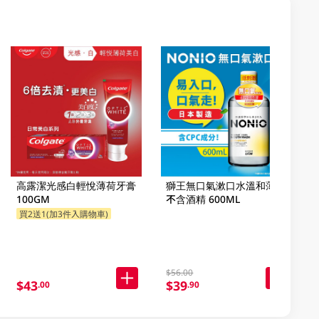
高露潔光感白輕悅薄荷牙膏
獅王無口氣漱口水溫和薄荷
100GM
不含酒精 600ML
買2送1(加3件入購物車)
$56.00
$43
$39
.00
.90