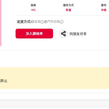
規格
儲存方式
產地
1PC
常溫
中國
送貨方式
送貨
門市自取
加入購物車
同朋友分享
完即止