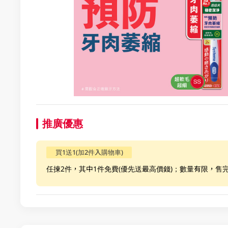
推廣優惠
買1送1(加2件入購物車)
任揀2件，其中1件免費(優先送最高價錢)；數量有限，售