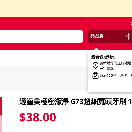
送貨
設置送貨地址
請新增你的送貨地址
一定差異。
買滿$50即可選擇
適齒美極密潔淨 G73超細寬頭牙刷 1
$38.00