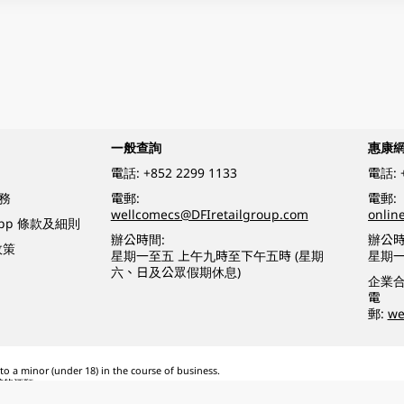
一般查詢
惠康
電話:
+852 2299 1133
電話:
務
電郵:
電郵:
wellcomecs@DFIretailgroup.com
onlin
App 條款及細則
辦公時間:
辦公時
政策
星期一至五 上午九時至下午五時 (星期
星期一
六、日及公眾假期休息)
企業
電
郵:
we
o a minor (under 18) in the course of business.
醉的酒類。