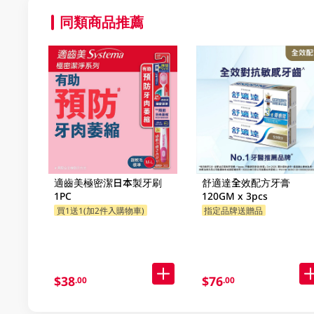
同類商品推薦
適齒美極密潔日本製牙刷
舒適達全效配方牙膏
1PC
120GM x 3pcs
買1送1(加2件入購物車)
指定品牌送贈品
$38
$76
.00
.00