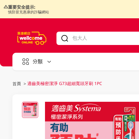
重要安全提示:
慎防冒充惠康的詐騙網站
V
alid Until 30 June 2026
分類
適齒美極密潔淨 G73超細寬頭牙刷 1PC
首頁
>