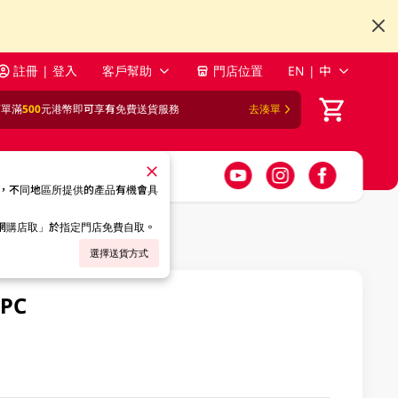
註冊 | 登入
客戶幫助
門店位置
EN | 中
訂單滿
500
元港幣即可享有免費送貨服務
去湊單
，不同地區所提供的產品有機會具
「網購店取」於指定門店免費自取。
選擇送貨方式
PC