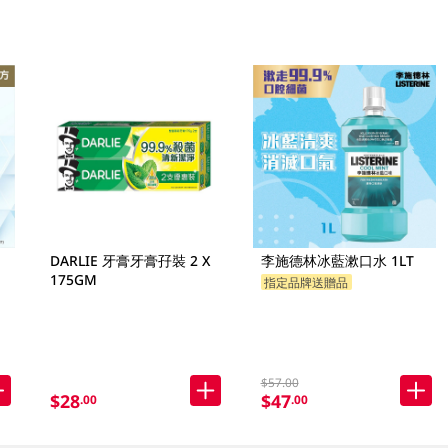
DARLIE 牙膏牙膏孖裝 2 X
李施德林冰藍漱口水 1LT
175GM
指定品牌送贈品
$57.00
$28
$47
.00
.00