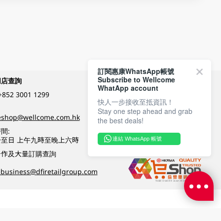
訂閱惠康WhatsApp帳號
Subscribe to Wellcome
網店查詢
付款方式
WhatApp account
+852 3001 1299
快人一步接收至抵資訊！
Stay one step ahead and grab
關注我們
eshop@wellcome.com.hk
the best deals!
間:
至日 上午九時至晚上六時
連結 WhatsApp 帳號
優質纲店認證
合作及大量訂購查詢
business@dfiretailgroup.com
條款及細則
|
私隱政策
|
DFI零售集團