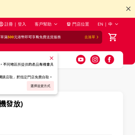
註冊 | 登入
客戶幫助
門店位置
EN | 中
訂單滿
500
元港幣即可享有免費送貨服務
去湊單
，不同地區所提供的產品有機會具
「網購店取」於指定門店免費自取。
選擇送貨方式
機發放)