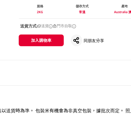
規格
儲存方式
產地
2KG
常溫
Australia
送貨方式
送貨
門市自取
加入購物車
同朋友分享
以送貨時為準。 包裝米有機會為非真空包裝，據批次而定。 照