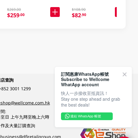
$269.00
$108.90
$259
$82
.00
.90
訂閱惠康WhatsApp帳號
Subscribe to Wellcome
網店查詢
付款方式
WhatApp account
+852 3001 1299
快人一步接收至抵資訊！
Stay one step ahead and grab
關注我們
eshop@wellcome.com.hk
the best deals!
間:
至日 上午九時至晚上六時
連結 WhatsApp 帳號
優質纲店認證
合作及大量訂購查詢
business@dfiretailgroup.com