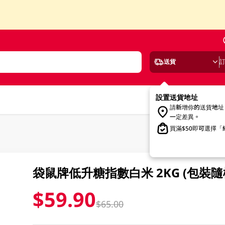
送貨
設置送貨地址
請新增你的送貨地址
一定差異。
買滿$50即可選擇
袋鼠牌低升糖指數白米 2KG (包裝隨
$59.90
$65.00