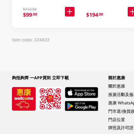
$112.90
$99
$194
.90
.00
Item code: 324822
夠抵夠齊 一APP買到 立即下載
關於惠康
關於惠康
推廣活動及服
惠康 Whats
門市退/換貨
門店位置
牌照及許可證