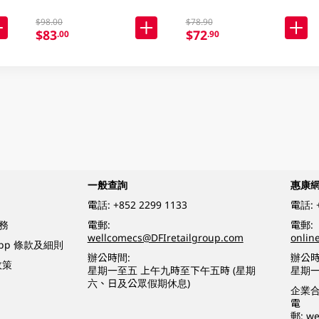
$98.00
$78.90
$83
$72
.00
.90
一般查詢
惠康
電話:
+852 2299 1133
電話:
務
電郵:
電郵:
wellcomecs@DFIretailgroup.com
onlin
App 條款及細則
辦公時間:
辦公時
政策
星期一至五 上午九時至下午五時 (星期
星期一
六、日及公眾假期休息)
企業
電
郵:
we