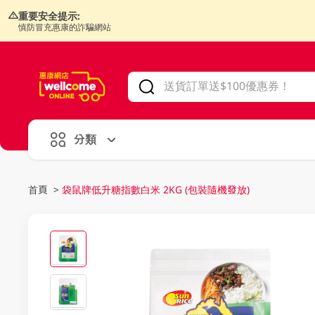
重要安全提示:
慎防冒充惠康的詐騙網站
V
alid Until 30 June 2026
分類
首頁
>
袋鼠牌低升糖指數白米 2KG (包裝隨機發放)