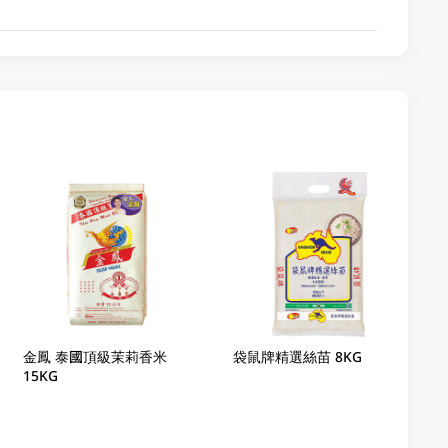
金鳳 泰國頂級茉莉香米
袋鼠牌精選絲苗 8KG
15KG