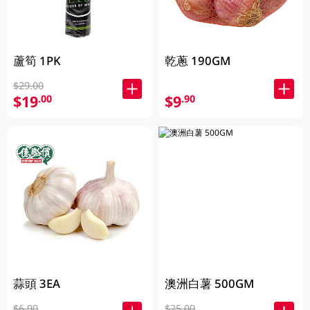
蘆筍 1PK
乾蔥 190GM
$29.00
$19
$9
.00
.90
蒜頭 3EA
澳洲白薯 500GM
$6.90
$25.00