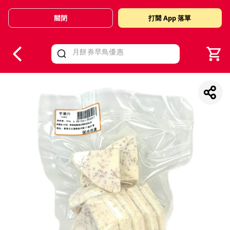
關閉
打開 App 落單
V
alid Until 30 June 2026