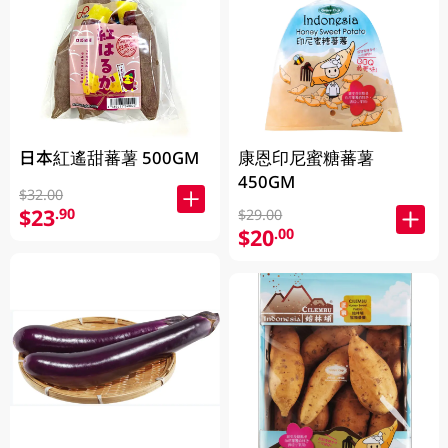
日本紅遙甜蕃薯 500GM
康恩印尼蜜糖蕃薯
450GM
$32.00
$23
.90
$29.00
$20
.00