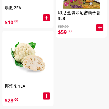
矮瓜 2EA
印尼 盒裝印尼蜜糖蕃薯
3LB
$10
.00
$69.00
$59
.00
椰菜花 1EA
$28
.00