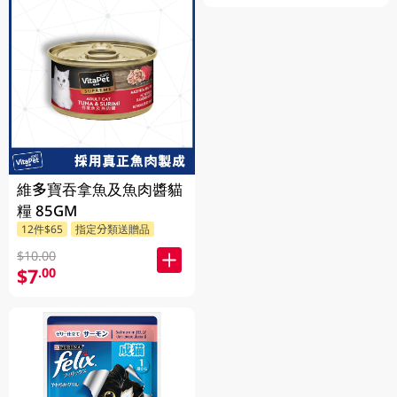
維多寶吞拿魚及魚肉醬貓
糧 85GM
12件$65
指定分類送贈品
$10.00
$7
.00