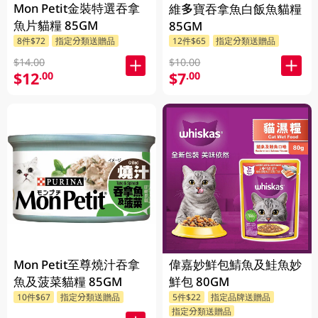
Mon Petit金裝特選吞拿
維多寶吞拿魚白飯魚貓糧
魚片貓糧 85GM
85GM
8件$72
指定分類送贈品
12件$65
指定分類送贈品
$14.00
$10.00
$12
$7
.00
.00
Mon Petit至尊燒汁吞拿
偉嘉妙鮮包鯖魚及鮭魚妙
魚及菠菜貓糧 85GM
鮮包 80GM
10件$67
指定分類送贈品
5件$22
指定品牌送贈品
指定分類送贈品