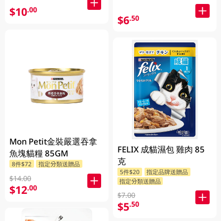
$10
.00
$6
.50
Mon Petit金裝嚴選吞拿
FELIX 成貓濕包 雞肉 85
魚塊貓糧 85GM
克
8件$72
指定分類送贈品
5件$20
指定品牌送贈品
$14.00
指定分類送贈品
$12
.00
$7.00
$5
.50