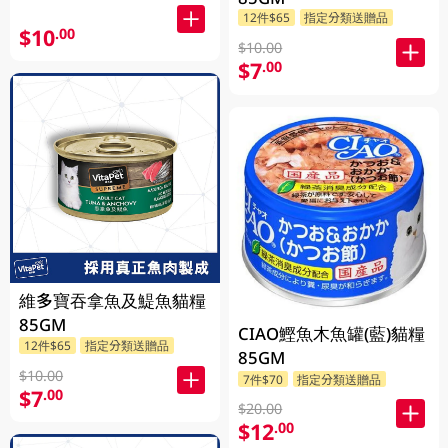
12件$65
指定分類送贈品
$10
.00
$10.00
$7
.00
維多寶吞拿魚及鯷魚貓糧
85GM
CIAO鰹魚木魚罐(藍)貓糧
12件$65
指定分類送贈品
85GM
$10.00
7件$70
指定分類送贈品
$7
.00
$20.00
$12
.00