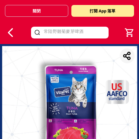
關閉
打開 App 落單
V
alid Until 30 June 2026