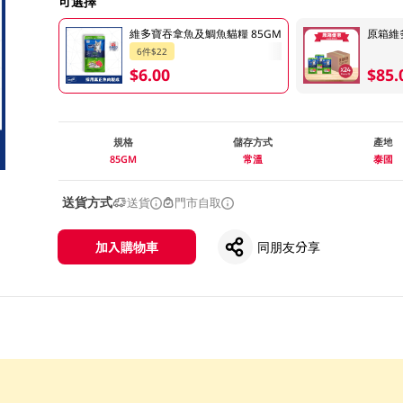
可選擇
維多寶吞拿魚及鯛魚貓糧 85GM
原箱維多
6件$22
$6.00
$85.
規格
儲存方式
產地
85GM
常溫
泰國
送貨方式
送貨
門市自取
加入購物車
同朋友分享