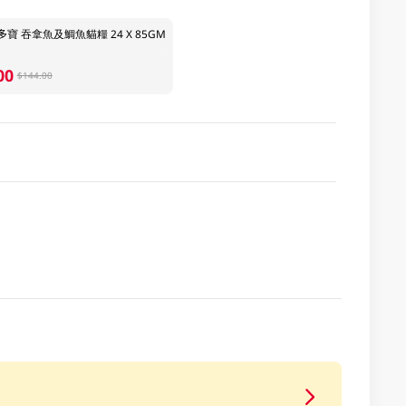
寶 吞拿魚及鯛魚貓糧 24 X 85GM
00
$144.00