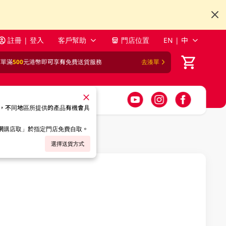
註冊 | 登入
客戶幫助
門店位置
EN | 中
訂單滿
500
元港幣即可享有免費送貨服務
去湊單
，不同地區所提供的產品有機會具
「網購店取」於指定門店免費自取。
選擇送貨方式