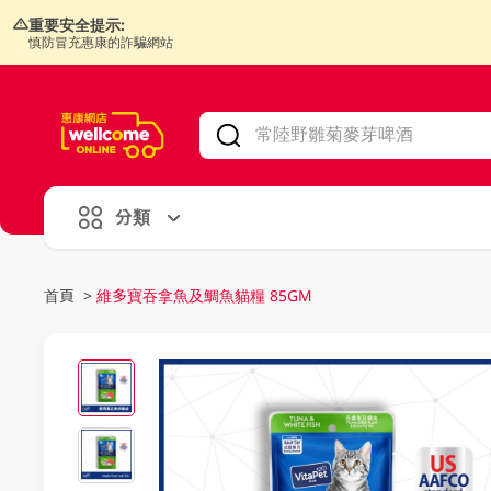
重要安全提示:
慎防冒充惠康的詐騙網站
V
alid Until 30 June 2026
分類
首頁
>
維多寶吞拿魚及鯛魚貓糧 85GM