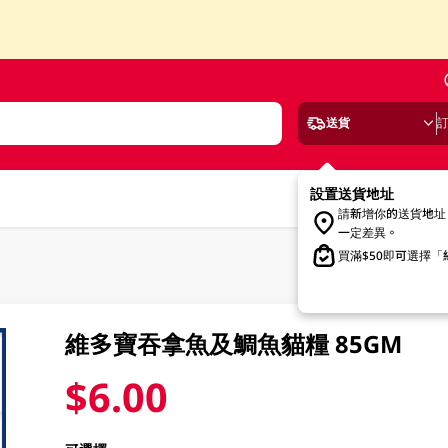
送貨
設置送貨地址
請新增你的送貨地址
一定差異。
買滿$50即可選擇
維多寶吞拿魚及鯛魚貓糧 85GM
$6.00