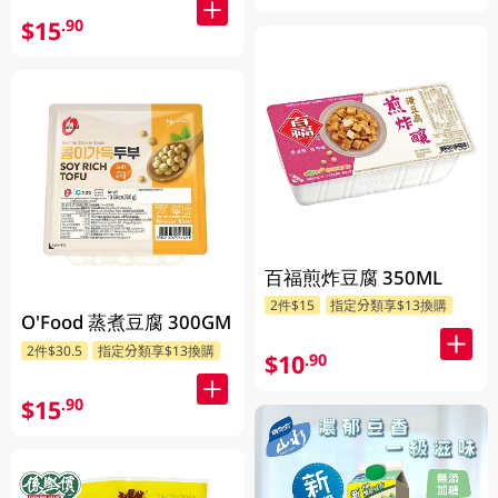
$15
.90
百福煎炸豆腐 350ML
2件$15
指定分類享$13換購
O'Food 蒸煮豆腐 300GM
2件$30.5
指定分類享$13換購
$10
.90
$15
.90