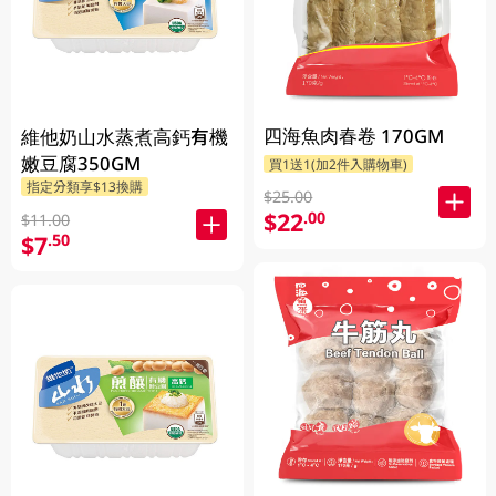
四海魚肉春卷 170GM
維他奶山水蒸煮高鈣有機
嫩豆腐350GM
買1送1(加2件入購物車)
指定分類享$13換購
$25.00
$22
.00
$11.00
$7
.50