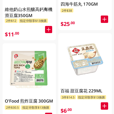
四海牛筋丸 170GM
維他奶山水煎釀高鈣有機
2件$38
滑豆腐350GM
2件$12
指定分類享$13換購
$25
.00
$11
.00
百福 甜豆腐花 229ML
3件$14.5
指定分類享$13換購
O'Food 煎炸豆腐 300GM
2件$30.5
指定分類享$13換購
$6
.00