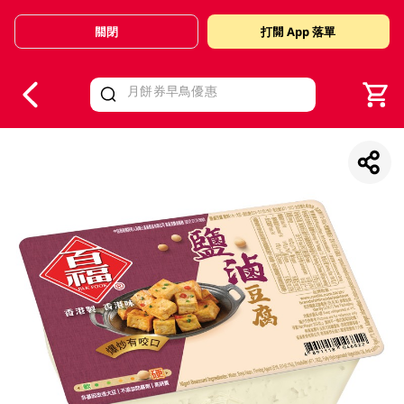
關閉
打開 App 落單
V
alid Until 30 June 2026