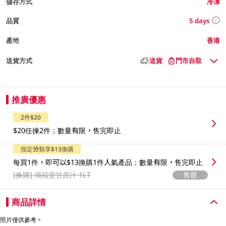
儲存方式
冷凍
5 days
品質
產地
香港
送貨方式
送貨
門市自取
推廣優惠
2件$20
$20任揀2件；數量有限，售完即止
指定分類享$13換購
每買1件，即可以$13換購1件人氣產品；數量有限，售完即止
[换購]
鴻褔堂甘蔗汁 1LT
售罄
商品詳情
照片僅供參考。