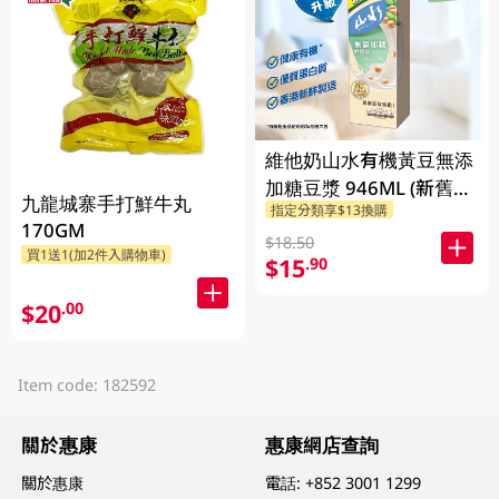
維他奶山水有機黃豆無添
加糖豆漿 946ML (新舊包
九龍城寨手打鮮牛丸
指定分類享$13換購
裝隨機發貨)
170GM
$18.50
買1送1(加2件入購物車)
$15
.90
$20
.00
Item code: 182592
關於惠康
惠康網店查詢
關於惠康
電話:
+852 3001 1299