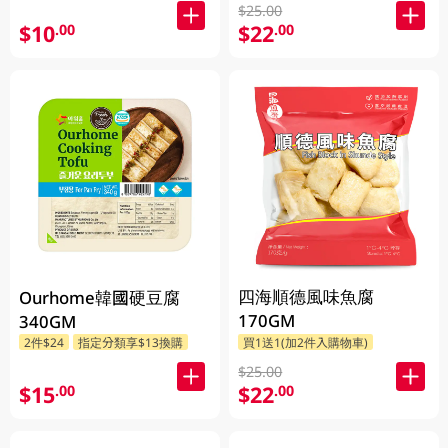
$25.00
$10
$22
.00
.00
四海順德風味魚腐
Ourhome韓國硬豆腐
170GM
340GM
2件$24
指定分類享$13換購
買1送1(加2件入購物車)
$25.00
$15
$22
.00
.00