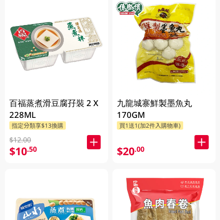
百福蒸煮滑豆腐孖裝 2 X
九龍城寨鮮製墨魚丸
228ML
170GM
指定分類享$13換購
買1送1(加2件入購物車)
$12.00
$10
$20
.50
.00