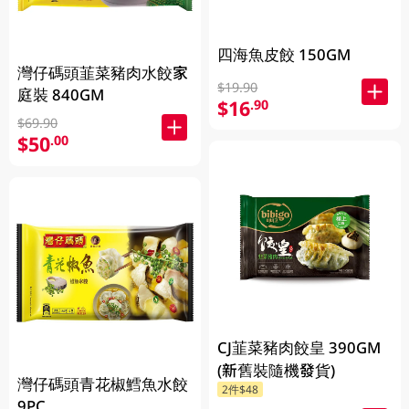
四海魚皮餃 150GM
灣仔碼頭韮菜豬肉水餃家
$19.90
庭裝 840GM
$16
.90
$69.90
$50
.00
CJ韮菜豬肉餃皇 390GM
(新舊裝隨機發貨)
灣仔碼頭青花椒鱈魚水餃
2件$48
9PC