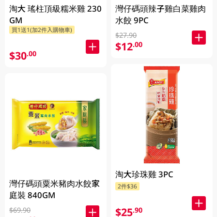
淘大 瑤柱頂級糯米雞 230
灣仔碼頭辣子雞白菜雞肉
GM
水餃 9PC
買1送1(加2件入購物車)
$27.90
$12
.00
$30
.00
淘大珍珠雞 3PC
灣仔碼頭粟米豬肉水餃家
2件$36
庭裝 840GM
$25
.90
$69.90