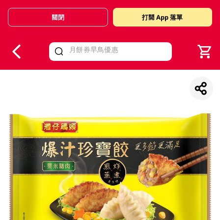
關閉
打開 App 落單
V
alid Until 30 June 2026