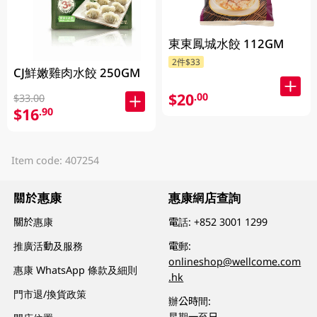
東東鳳城水餃 112GM
2件$33
CJ鮮嫩雞肉水餃 250GM
$20
.00
$33.00
$16
.90
Item code: 407254
關於惠康
惠康網店查詢
關於惠康
電話:
+852 3001 1299
推廣活動及服務
電郵:
onlineshop@wellcome.com
惠康 WhatsApp 條款及細則
.hk
門市退/換貨政策
辦公時間:
星期一至日