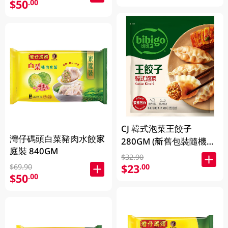
$50
.00
CJ 韓式泡菜王餃子
灣仔碼頭白菜豬肉水餃家
280GM (新舊包裝隨機發
庭裝 840GM
貨)
$32.90
$23
.00
$69.90
$50
.00