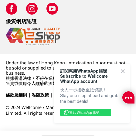
優質纲店認證
Under the law of Hong Kong, intoxicating liquor must not
be sold or supplied to a minor (under 18) in the course of
訂閱惠康WhatsApp帳號
business.
Subscribe to Wellcome
根據香港法律，不得在業務過程中，向未成年人 (18 歲以下人士)
WhatApp account
售賣或供應令人醺醉的酒類。
快人一步接收至抵資訊！
條款及細則
|
私隱政策
|
DFI零售集團
Stay one step ahead and grab
the best deals!
© 2024 Wellcome / Market Place. The Dairy Farm Company
連結 WhatsApp 帳號
Limited. All rights reserved.