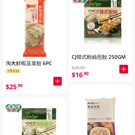
CJ韓式粉絲煎餃 250GM
淘大鮮蝦韮菜餃 6PC
$26.90
2件$36
$16
.90
$25
.90