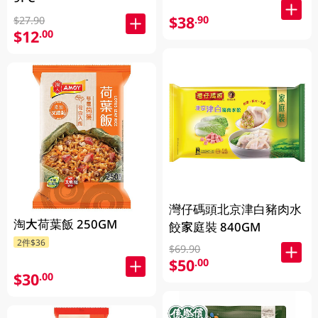
$38
.90
$27.90
$12
.00
灣仔碼頭北京津白豬肉水
淘大荷葉飯 250GM
餃家庭裝 840GM
2件$36
$69.90
$50
.00
$30
.00