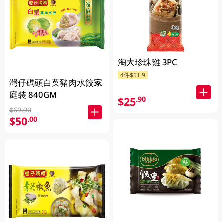
淘大珍珠雞 3PC
4件$51.9
灣仔碼頭白菜豬肉水餃家
庭裝 840GM
$25
.90
$69.90
$50
.00