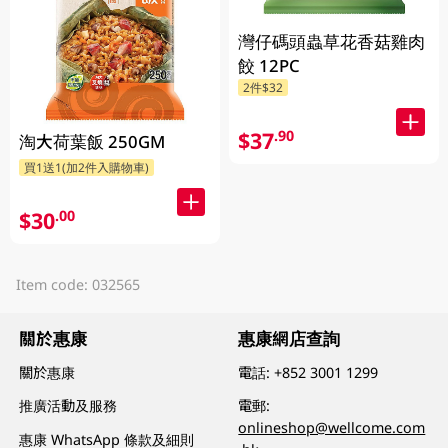
灣仔碼頭蟲草花香菇雞肉
餃 12PC
2件$32
$37
.90
淘大荷葉飯 250GM
買1送1(加2件入購物車)
$30
.00
Item code: 032565
關於惠康
惠康網店查詢
關於惠康
電話:
+852 3001 1299
推廣活動及服務
電郵:
onlineshop@wellcome.com
惠康 WhatsApp 條款及細則