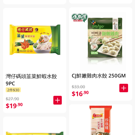
CJ鮮嫩雞肉水餃 250GM
灣仔碼頭韮菜鮮蝦水餃
9PC
$33.00
2件$30
$16
.90
$27.90
$19
.90