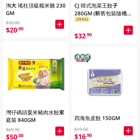
淘大 瑤柱頂級糯米雞 230
CJ 韓式泡菜王餃子
GM
280GM (新舊包裝隨機發
2件$42
貨)
$30.00
$20
.90
$32
.90
灣仔碼頭粟米豬肉水餃家
四海魚皮餃 150GM
庭裝 840GM
$19.90
$69.90
$16
.90
$50
.00