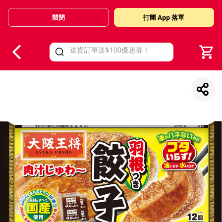
關閉
打開 App 落單
V
alid Until 30 June 2026