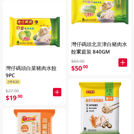
灣仔碼頭北京津白豬肉水
餃家庭裝 840GM
$69.90
$50
.00
灣仔碼頭白菜豬肉水餃
9PC
2件$30
$27.90
$19
.90