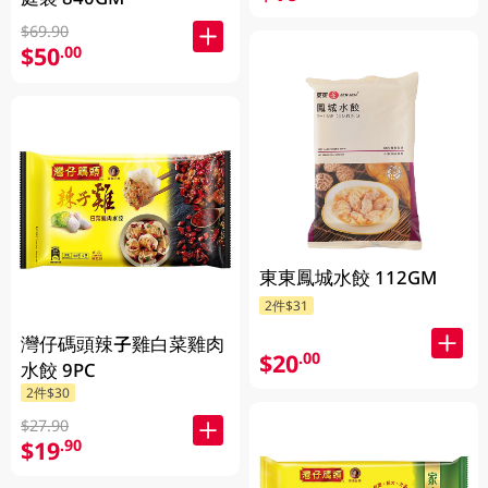
$69.90
$50
.00
東東鳳城水餃 112GM
2件$31
灣仔碼頭辣子雞白菜雞肉
$20
.00
水餃 9PC
2件$30
$27.90
$19
.90