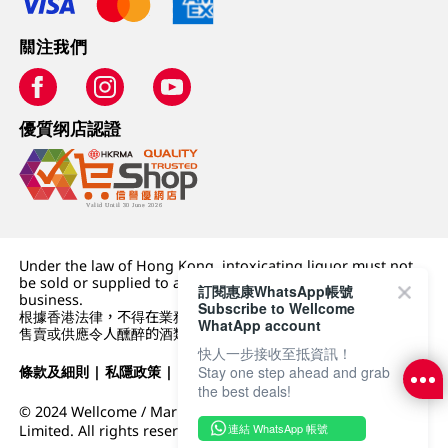
關注我們
優質纲店認證
Under the law of Hong Kong, intoxicating liquor must not
be sold or supplied to a minor (under 18) in the course of
訂閱惠康WhatsApp帳號
business.
Subscribe to Wellcome
根據香港法律，不得在業務過程中，向未成年人 (18 歲以下人士)
WhatApp account
售賣或供應令人醺醉的酒類。
快人一步接收至抵資訊！
條款及細則
|
私隱政策
|
DFI零售集團
Stay one step ahead and grab
the best deals!
© 2024 Wellcome / Market Place. The Dairy Farm Company
連結 WhatsApp 帳號
Limited. All rights reserved.