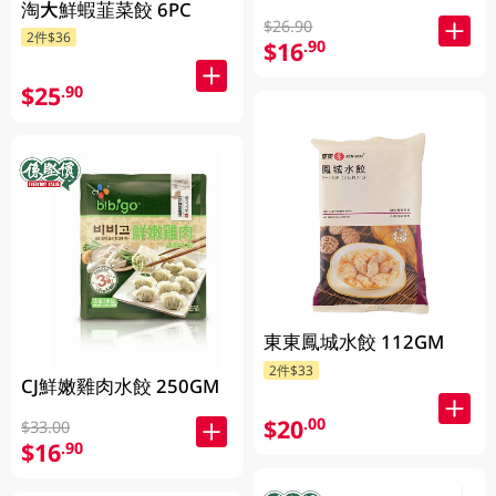
淘大鮮蝦韮菜餃 6PC
$26.90
2件$36
$16
.90
$25
.90
東東鳳城水餃 112GM
2件$33
CJ鮮嫩雞肉水餃 250GM
$20
.00
$33.00
$16
.90