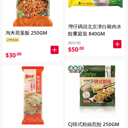
灣仔碼頭北京津白豬肉水
淘大荷葉飯 250GM
餃家庭裝 840GM
2件$36
$69.90
$50
.00
$30
.00
CJ韓式粉絲煎餃 250GM