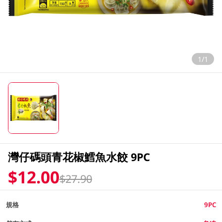
1/1
灣仔碼頭青花椒鱈魚水餃 9PC
$12.00
$27.90
規格
9PC