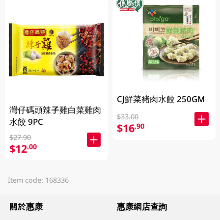
CJ鮮菜豬肉水餃 250GM
灣仔碼頭辣子雞白菜雞肉
$33.00
水餃 9PC
$16
.90
$27.90
$12
.00
Item code: 168336
關於惠康
惠康網店查詢