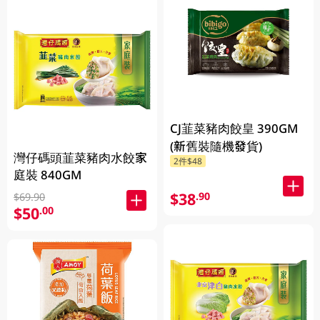
CJ韮菜豬肉餃皇 390GM
(新舊裝隨機發貨)
灣仔碼頭韮菜豬肉水餃家
2件$48
庭裝 840GM
$38
.90
$69.90
$50
.00