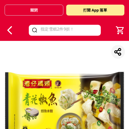
關閉
打開 App 落單
V
alid Until 30 June 2026