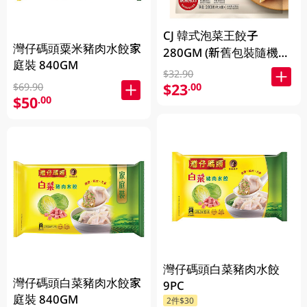
CJ 韓式泡菜王餃子
灣仔碼頭粟米豬肉水餃家
280GM (新舊包裝隨機發
庭裝 840GM
貨)
$32.90
$23
.00
$69.90
$50
.00
灣仔碼頭白菜豬肉水餃
灣仔碼頭白菜豬肉水餃家
9PC
庭裝 840GM
2件$30