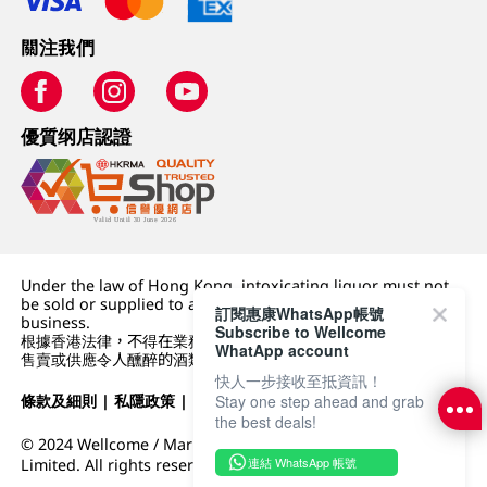
關注我們
優質纲店認證
Under the law of Hong Kong, intoxicating liquor must not
be sold or supplied to a minor (under 18) in the course of
訂閱惠康WhatsApp帳號
business.
Subscribe to Wellcome
根據香港法律，不得在業務過程中，向未成年人 (18 歲以下人士)
WhatApp account
售賣或供應令人醺醉的酒類。
快人一步接收至抵資訊！
條款及細則
|
私隱政策
|
DFI零售集團
Stay one step ahead and grab
the best deals!
© 2024 Wellcome / Market Place. The Dairy Farm Company
連結 WhatsApp 帳號
Limited. All rights reserved.