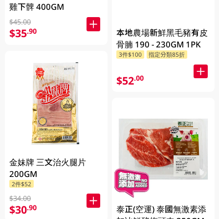
雞下髀 400GM
$45.00
$35
.90
本地農場新鮮黑毛豬有皮
骨腩 190 - 230GM 1PK
3件$100
指定分類85折
$52
.00
金妹牌 三文治火腿片
200GM
2件$52
$34.00
$30
.90
泰正(空運) 泰國無激素添