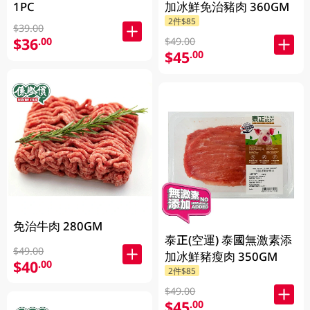
1PC
加冰鮮免治豬肉 360GM
2件$85
$39.00
$36
.00
$49.00
$45
.00
免治牛肉 280GM
泰正(空運) 泰國無激素添
$49.00
加冰鮮豬瘦肉 350GM
$40
.00
2件$85
$49.00
$45
.00