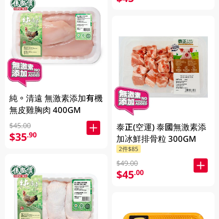
純。清遠 無激素添加有機
無皮雞胸肉 400GM
$45.00
泰正(空運) 泰國無激素添
$35
.90
加冰鮮排骨粒 300GM
2件$85
$49.00
$45
.00