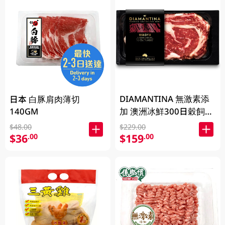
DIAMANTINA 無激素添
日本 白豚肩肉薄切
140GM
加 澳洲冰鮮300日穀飼和
牛肉眼扒SB4+ 200克
$48.00
$229.00
$36
$159
.00
.00