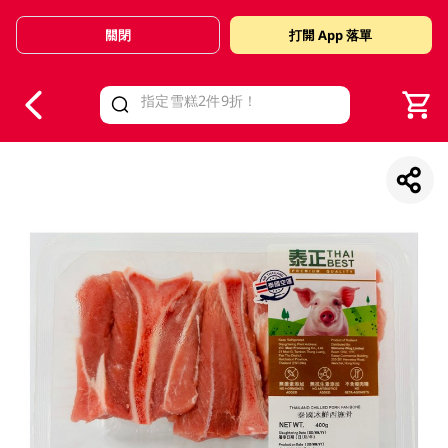
關閉
打開 App 落單
V
alid Until 30 June 2026