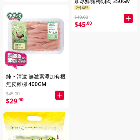
加冰鮮豬梅頭肉 350GM
2件$85
$49.00
$45
.00
純。清遠 無激素添加有機
無皮雞柳 400GM
$45.00
$29
.90